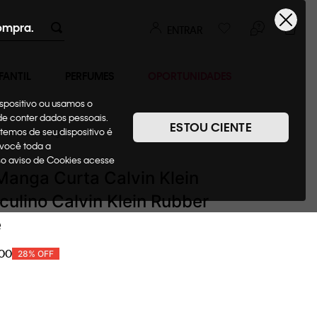
ompra.
ENTRAR
FANTIL
PERFUMES
OPORTUNIDADES
ispositivo ou usamos o
ode conter dados pessoais.
ESTOU CIENTE
temos de seu dispositivo é
Camisetas + Regatas
 você toda a
sso aviso de Cookies acesse
anga Curta Calvin Klein
ulino Calvin Klein Rubber
e
00
28%
OFF