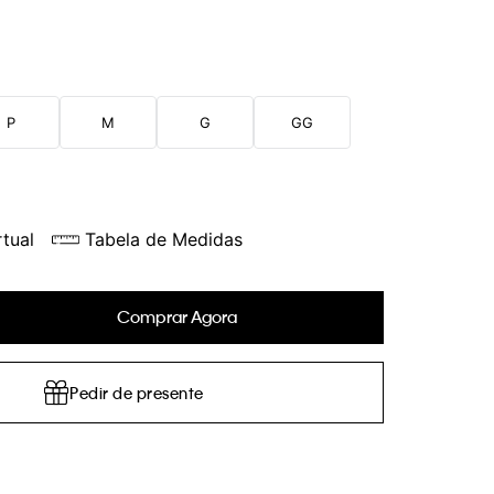
P
M
G
GG
tual
Tabela de Medidas
Comprar Agora
Pedir de presente