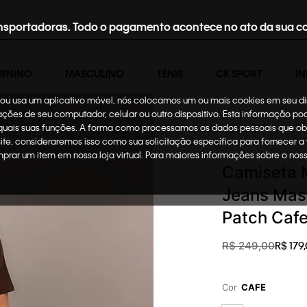
nsportadoras. Todo o pagamento acontece no ato da sua c
MININO
MASCULINO
TÊNIS
CK SPORT
IN
te ou usa um aplicativo móvel, nós colocamos um ou mais cookies em seu d
mações de seu computador, celular ou outro dispositivo. Esta informação p
 quais suas funções. A forma como processamos os dados pessoais que ob
Masculino
Roupas
site, consideraremos isso como sua solicitação específica para fornecer a
omprar um item em nossa loja virtual. Para maiores informações sobre o no
Camiseta M
Jeans Masc
Patch Caf
R$
179
,
R$
249
,
00
Cor
CAFE