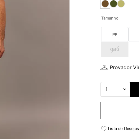
Tamanho
PP
GGG
Provador Vir
1