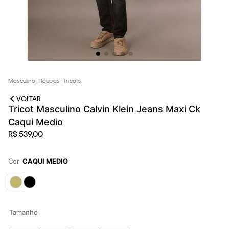
loja virtual. Para maiores informações sobre o nosso aviso de
Cookies acesse o link.
Masculino
Roupas
Tricots
VOLTAR
Tricot Masculino Calvin Klein Jeans Maxi Ck
Caqui Medio
R$
539
,
00
Cor
CAQUI MEDIO
Tamanho