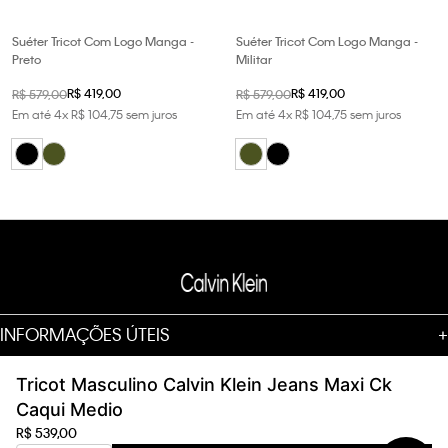
Suéter Tricot Com Logo Manga -
Suéter Tricot Com Logo Manga -
Preto
Militar
R$
419
,
00
R$
419
,
00
R$
579
,
00
R$
579
,
00
Em até
4
x
R$
104
,
75
sem juros
Em até
4
x
R$
104
,
75
sem juros
INFORMAÇÕES ÚTEIS
+
AJUDA
+
Tricot Masculino Calvin Klein Jeans Maxi Ck
Caqui Medio
SOBRE
+
R$
539
,
00