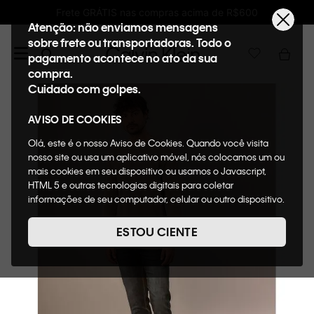
de R$600
Ganhe 10% de GIFTBACK em todas a
Atenção: não enviamos mensagens
sobre frete ou transportadoras. Todo o
pagamento acontece no ato da sua
compra.
Cuidado com golpes.
AVISO DE COOKIES
Olá, este é o nosso Aviso de Cookies. Quando você visita
nosso site ou usa um aplicativo móvel, nós colocamos um ou
mais cookies em seu dispositivo ou usamos o Javascript,
HTML 5 e outras tecnologias digitais para coletar
informações de seu computador, celular ou outro dispositivo.
Esta informação pode conter dados pessoais. Nesta política
de cookies, informaremos quais cookies usaremos e quais
ESTOU CIENTE
suas funções. A forma como processamos os dados
pessoais que obtemos de seu dispositivo é descrita em
nosso Aviso de Privacidade. Quando você visita nosso site,
consideraremos isso como sua solicitação específica para
fornecer a você toda a funcionalidade do site, incluindo,
entre outros, a capacidade de comprar um item em nossa