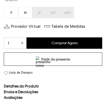
Tamanho
loja virtual. Para maiores informações sobre o nosso aviso de
Cookies acesse o link.
P
M
G
GG
GGG
Provador Virtual
Tabela de Medidas
Comprar Agora
1
Pedir de presente
Detalhes do Produto
Envios e Devoluções
Avaliações