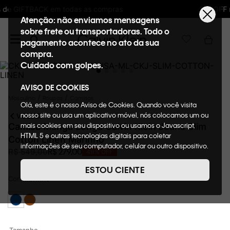
10%OFF na primeira compra : WELCOMECK
Atenção: não enviamos mensagens
sobre frete ou transportadoras. Todo o
pagamento acontece no ato da sua
compra.
Cuidado com golpes.
AVISO DE COOKIES
Masculino
Roupas
Camisas
Olá, este é o nosso Aviso de Cookies. Quando você visita
nosso site ou usa um aplicativo móvel, nós colocamos um ou
VOLTAR
mais cookies em seu dispositivo ou usamos o Javascript,
Camisa Manga Longa Calvin Klein Jeans Slim
HTML 5 e outras tecnologias digitais para coletar
Cotton Linen Marinho
informações de seu computador, celular ou outro dispositivo.
R$
279
,
00
R$
549
,
00
49%
OFF
Esta informação pode conter dados pessoais. Nesta política
de cookies, informaremos quais cookies usaremos e quais
ESTOU CIENTE
suas funções. A forma como processamos os dados
Cor
Marinho
pessoais que obtemos de seu dispositivo é descrita em
nosso Aviso de Privacidade. Quando você visita nosso site,
consideraremos isso como sua solicitação específica para
fornecer a você toda a funcionalidade do site, incluindo,
entre outros, a capacidade de comprar um item em nossa