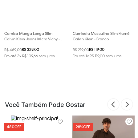
Camisa Manga Longa Slim
Camiseta Masculina Slim Flamê
Calvin Klein Jeans Micro Vichy -
Calvin Klein - Branco
Marinho
R$ 329,00
R$ 119,00
R$ 469,00
R$ 219,00
Em até
3
x
R$
109
,
66
sem juros
Em até
1
x
R$
119
,
00
sem juros
Você Também Pode Gostar
48%
OFF
28%
OFF