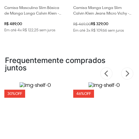
Camisa Masculina Slim Básica
Camisa Manga Longa Slim
de Manga Longa Calvin Klein -
Calvin Klein Jeans Micro Vichy -
Azul Marinho
Marinho
R$ 489,00
R$ 329,00
R$ 469,00
Em até
4
x
R$
122
,
25
sem juros
Em até
3
x
R$
109
,
66
sem juros
Frequentemente comprados
juntos
30%
OFF
46%
OFF