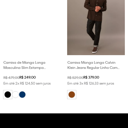
Camisa de Manga Longa
Camisa Manga Longa Calvin
Masculina Slim Estampa
Klein Jeans Regular Linho Com
Assinatura Ck Bordada Calvin
Viscose - Marrom
R$
249
,
00
R$
379
,
00
R$
479
,
00
R$
529
,
00
Klein - Preto
Em até
2
x
R$
124
,
50
sem juros
Em até
3
x
R$
126
,
33
sem juros