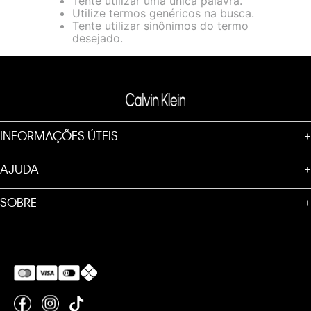
Tente utilizar uma única palavra.
loja virtual. Para maiores informações sobre o nosso aviso de
Utilize termos genéricos na busca.
Cookies acesse o link.
Tente utilizar sinônimos do termo
desejado.
INFORMAÇÕES ÚTEIS
+
AJUDA
+
SOBRE
+