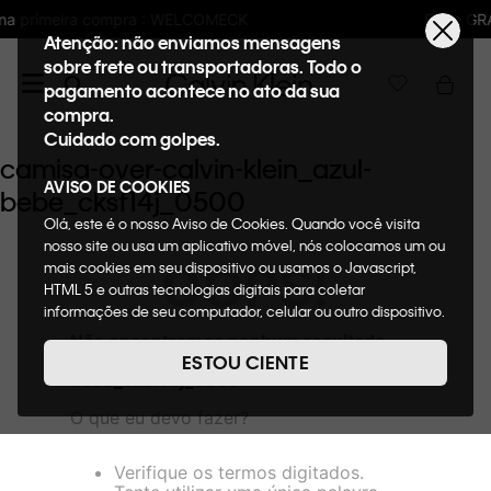
LCOMECK
Frete GRÁTIS nas compras acima 
Atenção: não enviamos mensagens
sobre frete ou transportadoras. Todo o
pagamento acontece no ato da sua
compra.
Cuidado com golpes.
camisa-over-calvin-klein_azul-
AVISO DE COOKIES
bebe_cksf14j_0500
Olá, este é o nosso Aviso de Cookies. Quando você visita
nosso site ou usa um aplicativo móvel, nós colocamos um ou
OOPS!
mais cookies em seu dispositivo ou usamos o Javascript,
HTML 5 e outras tecnologias digitais para coletar
informações de seu computador, celular ou outro dispositivo.
Esta informação pode conter dados pessoais. Nesta política
Não encontramos nenhum resultado
de cookies, informaremos quais cookies usaremos e quais
para "
camisa-over-calvin-klein_azul-
ESTOU CIENTE
suas funções. A forma como processamos os dados
bebe_cksf14j_0500
"
pessoais que obtemos de seu dispositivo é descrita em
O que eu devo fazer?
nosso Aviso de Privacidade. Quando você visita nosso site,
consideraremos isso como sua solicitação específica para
fornecer a você toda a funcionalidade do site, incluindo,
Verifique os termos digitados.
entre outros, a capacidade de comprar um item em nossa