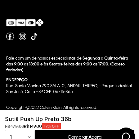
Fale com um de nossos especialistas de
Segunda a Quinta-feira
das 9:00 as 18:00 e às Sextas-feiras das 9:00 às 17:00. (Exceto
feriados)
.
ENDEREÇO
Rua: Santa Monica 790 SALA: 01; ANDAR: TÉRREO; - Parque Industrial
San José, Cotia –SP CEP: 06715-865
Copyright @2022 Calvin Klein. All rights reserved.
WBR INDUSTRIA E COMERCIO DE VESTUARIO LTDA.
Sutiã Push Up Preto 36b
CNPJ 07.296.319/0058-90
R$
149
,
00
R$
179
,
00
17%
OFF
CA Transparency In Supply Chain & UK Modern Slavery Statement |
Comprar Agora
1
Privacy Policy | Terms & Conditions