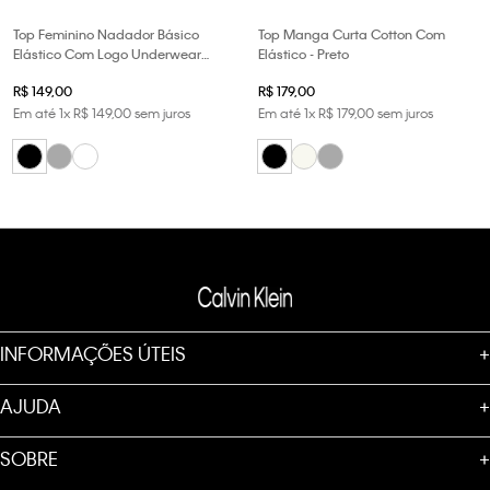
Top Feminino Nadador Básico
Top Manga Curta Cotton Com
Elástico Com Logo Underwear
Elástico - Preto
Calvin Klein - Preto
R$
149
,
00
R$
179
,
00
Em até
1
x
R$
149
,
00
sem juros
Em até
1
x
R$
179
,
00
sem juros
INFORMAÇÕES ÚTEIS
+
AJUDA
+
SOBRE
+