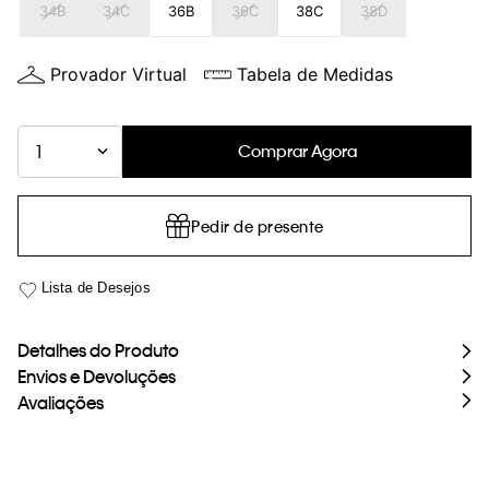
34B
34C
36B
36C
38C
38D
loja virtual. Para maiores informações sobre o nosso aviso de
Cookies acesse o link.
Provador Virtual
Tabela de Medidas
Comprar Agora
1
Pedir de presente
Detalhes do Produto
Envios e Devoluções
Avaliações