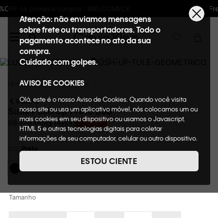
Frete GRÁTIS nas compras acima de R$600
Atenção: não enviamos mensagens
sobre frete ou transportadoras. Todo o
pagamento acontece no ato da sua
compra.
Cuidado com golpes.
AVISO DE COOKIES
Feminino
Underwear
Sutiãs
Olá, este é o nosso Aviso de Cookies. Quando você visita
VOLTAR
nosso site ou usa um aplicativo móvel, nós colocamos um ou
Sutiã Push Up Preto 36b
mais cookies em seu dispositivo ou usamos o Javascript,
R$
149
,
00
R$
179
,
00
17%
OFF
HTML 5 e outras tecnologias digitais para coletar
informações de seu computador, celular ou outro dispositivo.
Esta informação pode conter dados pessoais. Nesta política
Cor
Preto
de cookies, informaremos quais cookies usaremos e quais
ESTOU CIENTE
suas funções. A forma como processamos os dados
pessoais que obtemos de seu dispositivo é descrita em
nosso Aviso de Privacidade. Quando você visita nosso site,
consideraremos isso como sua solicitação específica para
Tamanho
fornecer a você toda a funcionalidade do site, incluindo,
entre outros, a capacidade de comprar um item em nossa