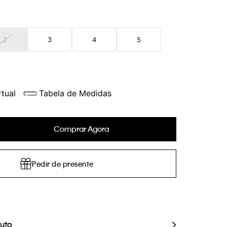
2
3
4
5
tual
Tabela de Medidas
Comprar Agora
Pedir de presente
duto