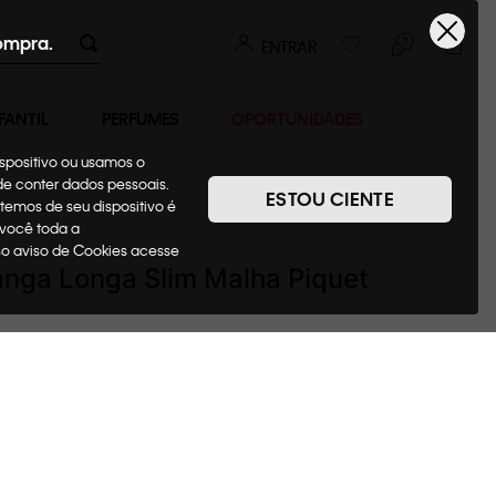
ompra.
ENTRAR
FANTIL
PERFUMES
OPORTUNIDADES
ispositivo ou usamos o
ode conter dados pessoais.
ESTOU CIENTE
temos de seu dispositivo é
Camisas
 você toda a
sso aviso de Cookies acesse
nga Longa Slim Malha Piquet