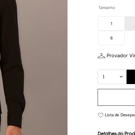
Tamanho
1
6
Provador Vir
1
Detalhes do Pro