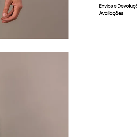
Envios e Devoluç
Avaliações