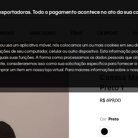
nsportadoras. Todo o pagamento acontece no ato da sua c
MININO
MASCULINO
TÊNIS
CK SPORT
IN
te ou usa um aplicativo móvel, nós colocamos um ou mais cookies em seu d
mações de seu computador, celular ou outro dispositivo. Esta informação p
 quais suas funções. A forma como processamos os dados pessoais que ob
Masculino
Roupas
site, consideraremos isso como sua solicitação específica para fornecer a
omprar um item em nossa loja virtual. Para maiores informações sobre o no
Camisa Ma
Preto 1
R$
699
,
00
Cor
Preto