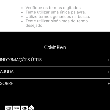
loja virtual. Para maiores informações sobre o nosso aviso de
Verifique os termos digitados.
Cookies acesse o link.
Tente utilizar uma única palavra.
Utilize termos genéricos na busca.
Tente utilizar sinônimos do termo
desejado.
INFORMAÇÕES ÚTEIS
+
AJUDA
+
SOBRE
+