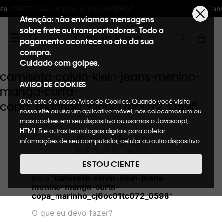
ma de R$600
Ganhe 10% de GIFTBACK em toda
Atenção: não enviamos mensagens
sobre frete ou transportadoras. Todo o
pagamento acontece no ato da sua
compra.
Cuidado com golpes.
camiseta-calvin-klein-jeans-menino-
AVISO DE COOKIES
manga-curta-
Olá, este é o nosso Aviso de Cookies. Quando você visita
copa_marinho_cj6oc01tc072_0598
nosso site ou usa um aplicativo móvel, nós colocamos um ou
mais cookies em seu dispositivo ou usamos o Javascript,
HTML 5 e outras tecnologias digitais para coletar
OOPS!
informações de seu computador, celular ou outro dispositivo.
Esta informação pode conter dados pessoais. Nesta política
de cookies, informaremos quais cookies usaremos e quais
ESTOU CIENTE
Não encontramos nenhum resultado
suas funções. A forma como processamos os dados
para "
camiseta-calvin-klein-jeans-
pessoais que obtemos de seu dispositivo é descrita em
menino-manga-curta-
nosso Aviso de Privacidade. Quando você visita nosso site,
copa_marinho_cj6oc01tc072_0598
"
consideraremos isso como sua solicitação específica para
fornecer a você toda a funcionalidade do site, incluindo,
O que eu devo fazer?
entre outros, a capacidade de comprar um item em nossa