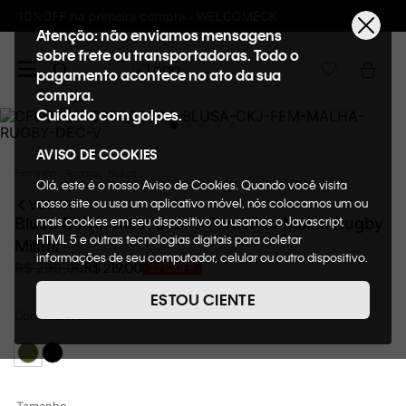
K
Frete GRÁTIS nas compras acima de R$6
Atenção: não enviamos mensagens
sobre frete ou transportadoras. Todo o
pagamento acontece no ato da sua
compra.
Cuidado com golpes.
AVISO DE COOKIES
Feminino
Roupas
Blusas
Olá, este é o nosso Aviso de Cookies. Quando você visita
nosso site ou usa um aplicativo móvel, nós colocamos um ou
VOLTAR
mais cookies em seu dispositivo ou usamos o Javascript,
Blusa Calvin Klein Jeans Feminino Malha Rugby
HTML 5 e outras tecnologias digitais para coletar
Militar
informações de seu computador, celular ou outro dispositivo.
R$
219
,
00
R$
299
,
00
27%
OFF
Esta informação pode conter dados pessoais. Nesta política
de cookies, informaremos quais cookies usaremos e quais
ESTOU CIENTE
suas funções. A forma como processamos os dados
Cor
MILITAR
pessoais que obtemos de seu dispositivo é descrita em
nosso Aviso de Privacidade. Quando você visita nosso site,
consideraremos isso como sua solicitação específica para
fornecer a você toda a funcionalidade do site, incluindo,
entre outros, a capacidade de comprar um item em nossa