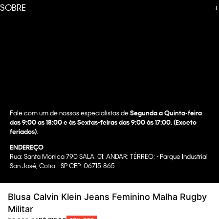
SOBRE
+
Fale com um de nossos especialistas de
Segunda a Quinta-feira
das 9:00 as 18:00 e às Sextas-feiras das 9:00 às 17:00. (Exceto
feriados)
.
ENDEREÇO
Rua: Santa Monica 790 SALA: 01; ANDAR: TÉRREO; - Parque Industrial
San José, Cotia –SP CEP: 06715-865
Copyright @2022 Calvin Klein. All rights reserved.
Blusa Calvin Klein Jeans Feminino Malha Rugby
WBR INDUSTRIA E COMERCIO DE VESTUARIO LTDA.
Militar
CNPJ 07.296.319/0058-90