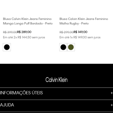
Blusa Calvin Klein Jeans Feminino
Blusa Calvin Klein Jeans Feminino
Manga Longa Puff Bordado - Preto
Malha Rugby - Preto
R$
289
,
00
R$
149
,
00
R$
399
,
00
R$
299
,
00
Em até
2
x
R$
144
,
50
sem juros
Em até
1
x
R$
149
,
00
sem juros
INFORMAÇÕES ÚTEIS
+
AJUDA
+