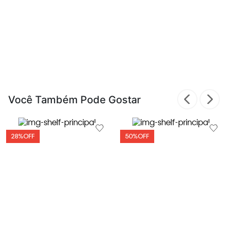
Você Também Pode Gostar
28%
OFF
50%
OFF