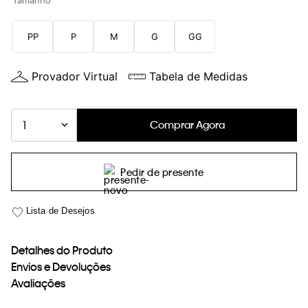
Tamanho
loja virtual. Para maiores informações sobre o nosso aviso de
Cookies acesse o link.
PP
P
M
G
GG
Provador Virtual
Tabela de Medidas
Comprar Agora
1
Pedir de presente
Detalhes do Produto
Envios e Devoluções
Avaliações