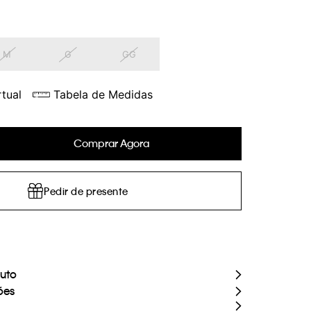
M
G
GG
tual
Tabela de Medidas
Comprar Agora
Pedir de presente
duto
ões