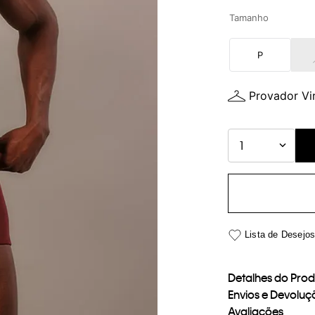
Tamanho
P
Provador Vir
1
Detalhes do Pro
Envios e Devoluç
Avaliações