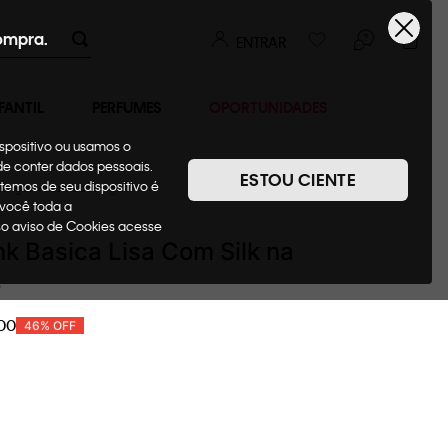
ompra.
ENTRAR
FANTIL
PERFUMES
OPORTUNIDADES
ispositivo ou usamos o
ode conter dados pessoais.
ESTOU CIENTE
temos de seu dispositivo é
Sungas + Bermudas Água
 você toda a
sso aviso de Cookies acesse
k Basica Lisa Com Silk na
o
00
46%
OFF