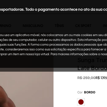
nsportadoras. Todo o pagamento acontece no ato da sua c
MININO
MASCULINO
TÊNIS
CK SPORT
IN
te ou usa um aplicativo móvel, nós colocamos um ou mais cookies em seu d
mações de seu computador, celular ou outro dispositivo. Esta informação p
 quais suas funções. A forma como processamos os dados pessoais que ob
Masculino
Roupas
site, consideraremos isso como sua solicitação específica para fornecer a
omprar um item em nossa loja virtual. Para maiores informações sobre o no
Sunga Trun
Late Bord
R$
139
,
R$
259
,
00
Cor
BORDO