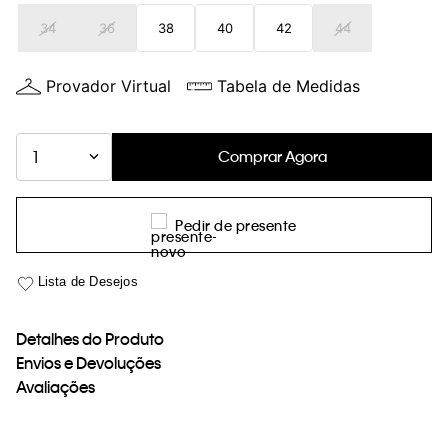
loja virtual. Para maiores informações sobre o nosso aviso de
34
36
38
40
42
44
Cookies acesse o link.
Provador Virtual
Tabela de Medidas
Comprar Agora
1
Pedir de presente
Detalhes do Produto
Envios e Devoluções
Avaliações