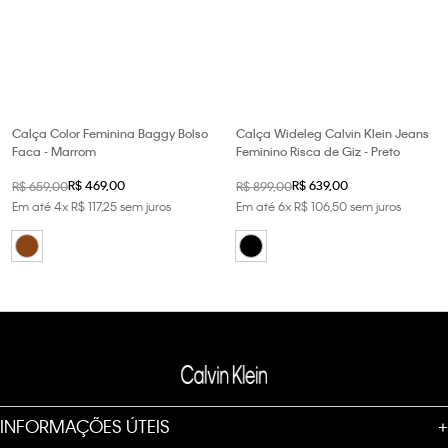
Calça Color Feminina Baggy Bolso
Calça Wideleg Calvin Klein Jeans
Faca - Marrom
Feminino Risca de Giz - Preto
R$
469
,
00
R$
639
,
00
R$
659
,
00
R$
899
,
00
Em até
4
x
R$
117
,
25
sem juros
Em até
6
x
R$
106
,
50
sem juros
INFORMAÇÕES ÚTEIS
+