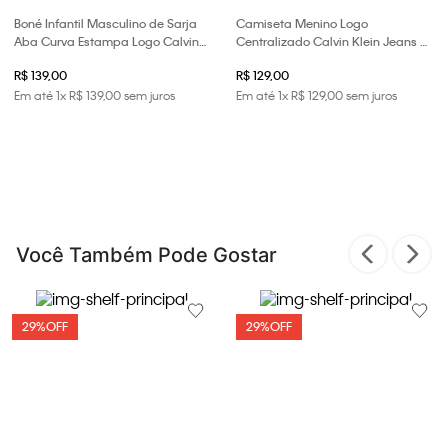
Boné Infantil Masculino de Sarja
Camiseta Menino Logo
Aba Curva Estampa Logo Calvin
Centralizado Calvin Klein Jeans -
Klein Jeans - Preto
Branco 2
R$ 139,00
R$ 129,00
Em até
1
x
R$
139
,
00
sem juros
Em até
1
x
R$
129
,
00
sem juros
Você Também Pode Gostar
29%
OFF
29%
OFF