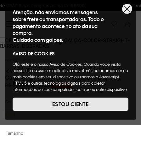
Ganhe 10% de GIFTBACK em todas as compras
Atenção: não enviamos mensagens
sobre frete ou transportadoras. Todo o
pagamento acontece no ato da sua
compra.
Cuidado com golpes.
AVISO DE COOKIES
Feminino
Roupas
Calças
Olá, este é o nosso Aviso de Cookies. Quando você visita
nosso site ou usa um aplicativo móvel, nós colocamos um ou
VOLTAR
mais cookies em seu dispositivo ou usamos o Javascript,
Calça Color Feminina Straight Off White
HTML 5 e outras tecnologias digitais para coletar
R$
429
,
00
R$
599
,
00
28%
OFF
informações de seu computador, celular ou outro dispositivo.
Esta informação pode conter dados pessoais. Nesta política
Cor
de cookies, informaremos quais cookies usaremos e quais
Off White
ESTOU CIENTE
suas funções. A forma como processamos os dados
pessoais que obtemos de seu dispositivo é descrita em
nosso Aviso de Privacidade. Quando você visita nosso site,
consideraremos isso como sua solicitação específica para
Tamanho
fornecer a você toda a funcionalidade do site, incluindo,
entre outros, a capacidade de comprar um item em nossa