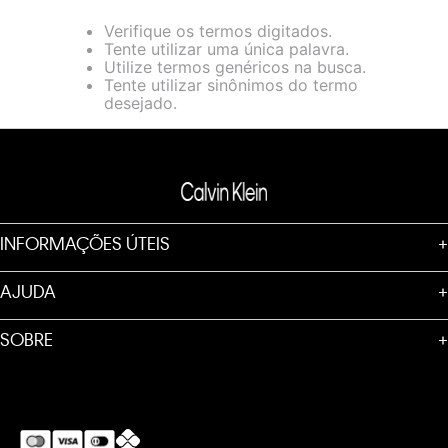
loja virtual. Para maiores informações sobre o nosso aviso de
Verifique os termos digitados.
Cookies acesse o link.
Tente utilizar uma única palavra.
Utilize termos genéricos na busca.
Tente utilizar sinônimos do termo
desejado.
INFORMAÇÕES ÚTEIS
+
AJUDA
+
SOBRE
+