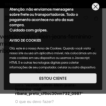
pra : WELCOMECK
Frete GRÁTIS nas compras
Atenção: não enviamos mensagens
sobre frete ou transportadoras. Todo o
pagamento acontece no ato da sua
compra.
Cuidado com golpes.
vestido-calvin-klein-jeans-feminino-
AVISO DE COOKIES
midi-
Olá, este é o nosso Aviso de Cookies. Quando você visita
ribana_preto_cf6oc30vm732_0987
nosso site ou usa um aplicativo móvel, nós colocamos um ou
mais cookies em seu dispositivo ou usamos o Javascript,
HTML 5 e outras tecnologias digitais para coletar
OOPS!
informações de seu computador, celular ou outro dispositivo.
Esta informação pode conter dados pessoais. Nesta política
de cookies, informaremos quais cookies usaremos e quais
ESTOU CIENTE
Não encontramos nenhum resultado
suas funções. A forma como processamos os dados
para "
vestido-calvin-klein-jeans-
pessoais que obtemos de seu dispositivo é descrita em
feminino-midi-
nosso Aviso de Privacidade. Quando você visita nosso site,
ribana_preto_cf6oc30vm732_0987
"
consideraremos isso como sua solicitação específica para
fornecer a você toda a funcionalidade do site, incluindo,
O que eu devo fazer?
entre outros, a capacidade de comprar um item em nossa