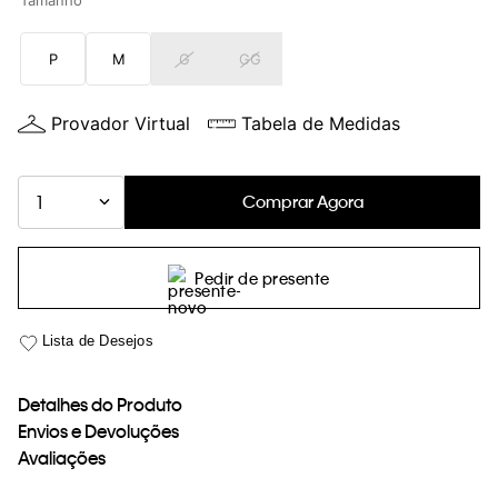
Tamanho
loja virtual. Para maiores informações sobre o nosso aviso de
Cookies acesse o link.
P
M
G
GG
Provador Virtual
Tabela de Medidas
Comprar Agora
1
Pedir de presente
Detalhes do Produto
Envios e Devoluções
Avaliações