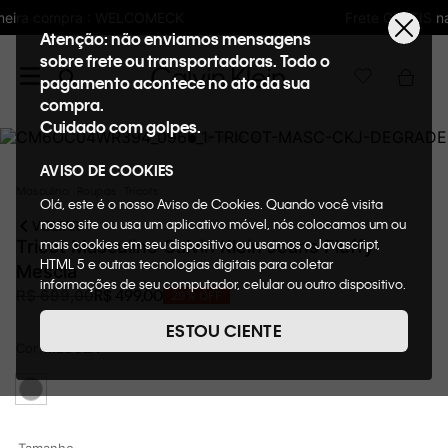
Frete GRÁTIS nas compras acima de R$600
Atenção: não enviamos mensagens
sobre frete ou transportadoras. Todo o
pagamento acontece no ato da sua
compra.
Cuidado com golpes.
AVISO DE COOKIES
Masculino
Roupas
Tricots
Olá, este é o nosso Aviso de Cookies. Quando você visita
nosso site ou usa um aplicativo móvel, nós colocamos um ou
VOLTAR
mais cookies em seu dispositivo ou usamos o Javascript,
Tricot Masculino Calvin Klein Jeans Fluffy
HTML 5 e outras tecnologias digitais para coletar
Mescla
informações de seu computador, celular ou outro dispositivo.
R$
499
,
00
R$
699
,
00
29%
OFF
Esta informação pode conter dados pessoais. Nesta política
de cookies, informaremos quais cookies usaremos e quais
ESTOU CIENTE
suas funções. A forma como processamos os dados
Cor
MESCLA
pessoais que obtemos de seu dispositivo é descrita em
nosso Aviso de Privacidade. Quando você visita nosso site,
consideraremos isso como sua solicitação específica para
fornecer a você toda a funcionalidade do site, incluindo,
entre outros, a capacidade de comprar um item em nossa