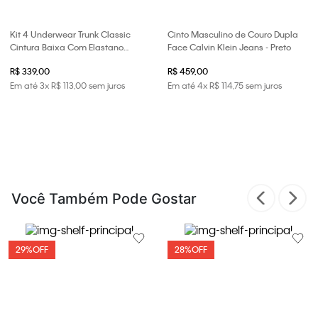
Kit 4 Underwear Trunk Classic
Cinto Masculino de Couro Dupla
Cintura Baixa Com Elastano
Face Calvin Klein Jeans - Preto
Elástico Cueca Calvin Klein - Preto
R$ 339,00
R$ 459,00
Em até
3
x
R$
113
,
00
sem juros
Em até
4
x
R$
114
,
75
sem juros
Você Também Pode Gostar
29%
OFF
28%
OFF