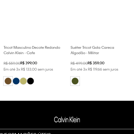
Tricot Masculino Decote Redondo
Suéter Tricot Gola Careca
Calvin Klein - Cafe
Algodão - Militar
R$
399
,
00
R$
359
,
00
R$
559
,
00
R$
499
,
00
Em até
3
x
R$
133
,
00
sem juros
Em até
3
x
R$
119
,
66
sem juros