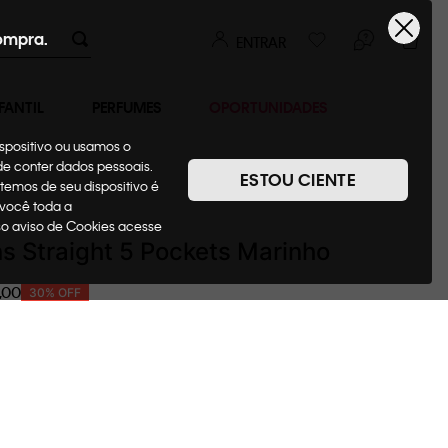
ompra.
ENTRAR
FANTIL
PERFUMES
OPORTUNIDADES
ispositivo ou usamos o
ode conter dados pessoais.
ESTOU CIENTE
temos de seu dispositivo é
Jeans
 você toda a
sso aviso de Cookies acesse
s Straight 5 Pockets Marinho
,
00
30%
OFF