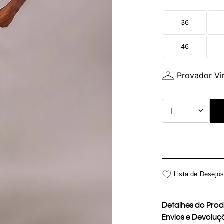
36
46
Provador Vir
1
Detalhes do Pro
Envios e Devoluç