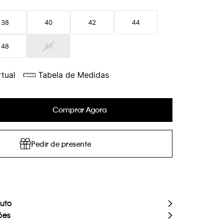
38
40
42
44
48
50
tual
Tabela de Medidas
Comprar Agora
Pedir de presente
duto
ões