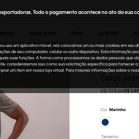
nsportadoras. Todo o pagamento acontece no ato da sua c
MININO
MASCULINO
TÊNIS
CK SPORT
IN
te ou usa um aplicativo móvel, nós colocamos um ou mais cookies em seu d
mações de seu computador, celular ou outro dispositivo. Esta informação p
 quais suas funções. A forma como processamos os dados pessoais que ob
Masculino
Roupas
site, consideraremos isso como sua solicitação específica para fornecer a
omprar um item em nossa loja virtual. Para maiores informações sobre o no
Calça Jean
R$
549
R$
779
,
00
Cor
Marinho
Tamanho