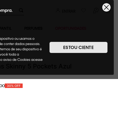
ompra.
ENTRAR
FANTIL
PERFUMES
OPORTUNIDADES
ispositivo ou usamos o
ode conter dados pessoais.
ESTOU CIENTE
temos de seu dispositivo é
Jeans
 você toda a
sso aviso de Cookies acesse
s Skinny 5 Pockets Azul
00
30%
OFF