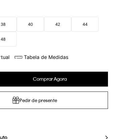
38
40
42
44
48
tual
Tabela de Medidas
Comprar Agora
Pedir de presente
duto