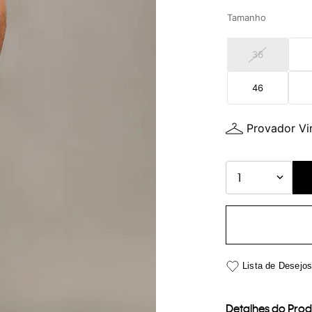
Tamanho
36
46
Provador Vir
1
Detalhes do Pro