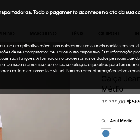
nsportadoras. Todo o pagamento acontece no ato da sua c
MININO
MASCULINO
TÊNIS
CK SPORT
IN
te ou usa um aplicativo móvel, nós colocamos um ou mais cookies em seu d
mações de seu computador, celular ou outro dispositivo. Esta informação p
 quais suas funções. A forma como processamos os dados pessoais que ob
Masculino
Roupas
site, consideraremos isso como sua solicitação específica para fornecer a
omprar um item em nossa loja virtual. Para maiores informações sobre o no
Calça Jean
Médio
R$
519
,
R$
739
,
00
Cor
Azul Médio