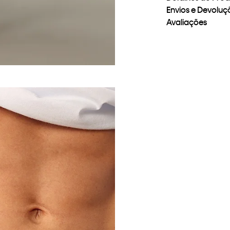
Envios e Devoluç
Avaliações