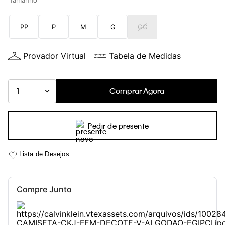
Tamanho
PP
P
M
G
GG
Provador Virtual
Tabela de Medidas
Comprar Agora
1
Pedir de presente
Compre Junto