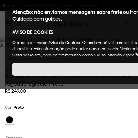
10%OFF na primeira compra : WELCOMECK
Atenção: não enviamos mensagens sobre frete ou tra
Cuidado com golpes.
AVISO DE COOKIES
Olá, este é o nosso Aviso de Cookies. Quando você visita nosso sit
dispositivo. Esta informação pode conter dados pessoais. Nesta p
visita nosso site, consideraremos isso como sua solicitação específ
Feminino
Roupas
Camisetas + Blusas
VOLTAR
Camiseta Calvin Klein Jeans Feminino Decote v
Algodão Egípcio Preto
R$
249
,
00
Cor
Preto