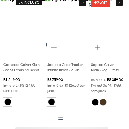
JÁ INCLUSO
49%
OFF
Camiseta Calvin Klein
Jaqueta Color Trucker
Sapato Calvin
Jeans Feminino Decote
Infinite Black Calvin
Klein Clog - Preto
v Algodão Egípcio -
Klein Jeans - Preto
R$
249
,
00
R$
759
,
00
R$
359
,
00
R$
699
,
00
Preto
Em até
2
x
R$
124
,
50
Em até
6
x
R$
126
,
50
sem
Em até
3
x
R$
119
,
66
sem juros
juros
sem juros