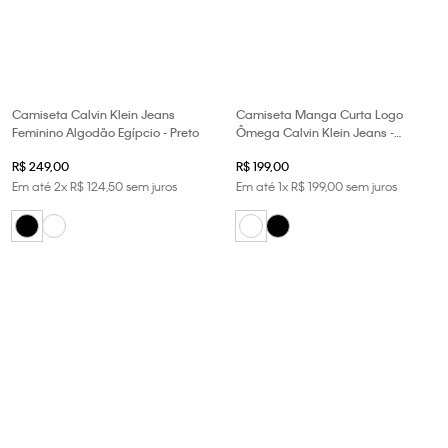
Camiseta Calvin Klein Jeans
Camiseta Manga Curta Logo
Feminino Algodão Egípcio - Preto
Ômega Calvin Klein Jeans -
Branco
R$
249
,
00
R$
199
,
00
Em até
2
x
R$
124
,
50
sem juros
Em até
1
x
R$
199
,
00
sem juros