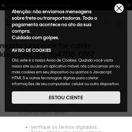
s compras
10%OFF na primeira compra : WE
Atenção: não enviamos mensagens
sobre frete ou transportadoras. Todo o
pagamento acontece no ato da sua
compra.
Cuidado com golpes.
regata-jung-kook-for-calvin-
AVISO DE COOKIES
klein_charuto_nb4706_0767
Olá, este é o nosso Aviso de Cookies. Quando você visita
nosso site ou usa um aplicativo móvel, nós colocamos um ou
OOPS!
mais cookies em seu dispositivo ou usamos o Javascript,
HTML 5 e outras tecnologias digitais para coletar
informações de seu computador, celular ou outro dispositivo.
Esta informação pode conter dados pessoais. Nesta política
Não encontramos nenhum resultado
de cookies, informaremos quais cookies usaremos e quais
para "
regata-jung-kook-for-calvin-
ESTOU CIENTE
suas funções. A forma como processamos os dados
klein_charuto_nb4706_0767
"
pessoais que obtemos de seu dispositivo é descrita em
O que eu devo fazer?
nosso Aviso de Privacidade. Quando você visita nosso site,
consideraremos isso como sua solicitação específica para
fornecer a você toda a funcionalidade do site, incluindo,
Verifique os termos digitados.
entre outros, a capacidade de comprar um item em nossa