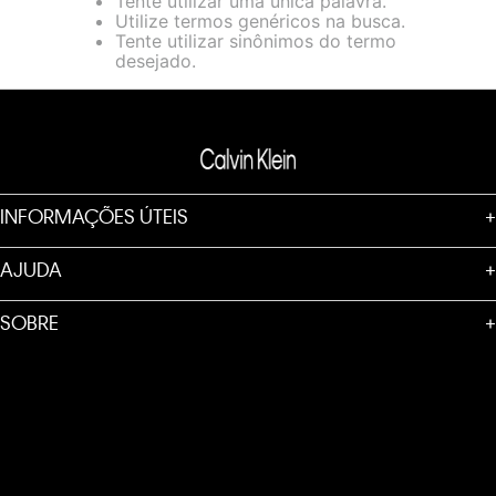
Tente utilizar uma única palavra.
loja virtual. Para maiores informações sobre o nosso aviso de
Utilize termos genéricos na busca.
Cookies acesse o link.
Tente utilizar sinônimos do termo
desejado.
INFORMAÇÕES ÚTEIS
+
AJUDA
+
SOBRE
+