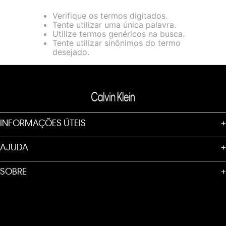
loja virtual. Para maiores informações sobre o nosso aviso de
Verifique os termos digitados.
Cookies acesse o link.
Tente utilizar uma única palavra.
Utilize termos genéricos na busca.
Tente utilizar sinônimos do termo
desejado.
INFORMAÇÕES ÚTEIS
+
AJUDA
+
SOBRE
+