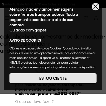
 todas as compras
10%OFF na primeira com
Atenção: não enviamos mensagens
sobre frete ou transportadoras. Todo o
pagamento acontece no ato da sua
compra.
Cuidado com golpes.
calcinha-boyshort-estampada-modern-
AVISO DE COOKIES
cotton-calvin-klein-
Olá, este é o nosso Aviso de Cookies. Quando você visita
underwear_preto_mas8612_0987
nosso site ou usa um aplicativo móvel, nós colocamos um ou
mais cookies em seu dispositivo ou usamos o Javascript,
HTML 5 e outras tecnologias digitais para coletar
OOPS!
informações de seu computador, celular ou outro dispositivo.
Esta informação pode conter dados pessoais. Nesta política
de cookies, informaremos quais cookies usaremos e quais
ESTOU CIENTE
Não encontramos nenhum resultado
suas funções. A forma como processamos os dados
para "
calcinha-boyshort-estampada-
pessoais que obtemos de seu dispositivo é descrita em
modern-cotton-calvin-klein-
nosso Aviso de Privacidade. Quando você visita nosso site,
underwear_preto_mas8612_0987
"
consideraremos isso como sua solicitação específica para
fornecer a você toda a funcionalidade do site, incluindo,
O que eu devo fazer?
entre outros, a capacidade de comprar um item em nossa