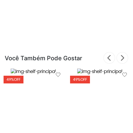
Você Também Pode Gostar
49%
OFF
49%
OFF