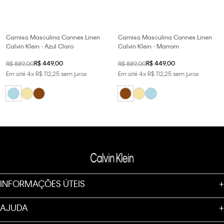
Camisa Masculina Cannes Linen
Camisa Masculina Cannes Linen
Calvin Klein - Azul Claro
Calvin Klein - Marrom
R$
449
,
00
R$
449
,
00
R$
889
,
00
R$
889
,
00
Em até
4
x
R$
112
,
25
sem juros
Em até
4
x
R$
112
,
25
sem juros
INFORMAÇÕES ÚTEIS
+
AJUDA
+