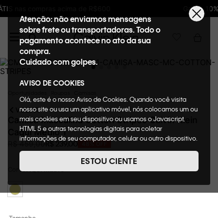
Ganhe 10% de GIFTBACK em todas as compras
Atenção: não enviamos mensagens
sobre frete ou transportadoras. Todo o
pagamento acontece no ato da sua
compra.
Cuidado com golpes.
AVISO DE COOKIES
Oportunidades
Roupas
Camisas
Olá, este é o nosso Aviso de Cookies. Quando você visita
nosso site ou usa um aplicativo móvel, nós colocamos um ou
VOLTAR
mais cookies em seu dispositivo ou usamos o Javascript,
Camisa Masculina Cotton Stripes Calvin Klein
HTML 5 e outras tecnologias digitais para coletar
Caqui Medio 1
informações de seu computador, celular ou outro dispositivo.
R$
239
,
00
R$
459
,
00
48%
OFF
Esta informação pode conter dados pessoais. Nesta política
de cookies, informaremos quais cookies usaremos e quais
ESTOU CIENTE
suas funções. A forma como processamos os dados
Cor
CAQUI MEDIO
pessoais que obtemos de seu dispositivo é descrita em
nosso Aviso de Privacidade. Quando você visita nosso site,
consideraremos isso como sua solicitação específica para
fornecer a você toda a funcionalidade do site, incluindo,
entre outros, a capacidade de comprar um item em nossa