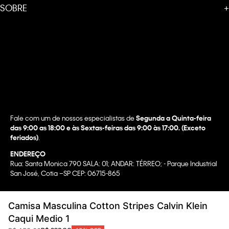
SOBRE
+
Fale com um de nossos especialistas de
Segunda a Quinta-feira
das 9:00 as 18:00 e às Sextas-feiras das 9:00 às 17:00. (Exceto
feriados)
.
ENDEREÇO
Rua: Santa Monica 790 SALA: 01; ANDAR: TÉRREO; - Parque Industrial
San José, Cotia –SP CEP: 06715-865
Copyright @2022 Calvin Klein. All rights reserved.
Camisa Masculina Cotton Stripes Calvin Klein
WBR INDUSTRIA E COMERCIO DE VESTUARIO LTDA.
Caqui Medio 1
CNPJ 07.296.319/0058-90