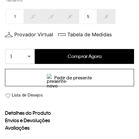
Tamanho
loja virtual. Para maiores informações sobre o nosso aviso de
Cookies acesse o link.
1
2
3
4
5
6
Provador Virtual
Tabela de Medidas
Comprar Agora
1
Pedir de presente
Detalhes do Produto
Envios e Devoluções
Avaliações