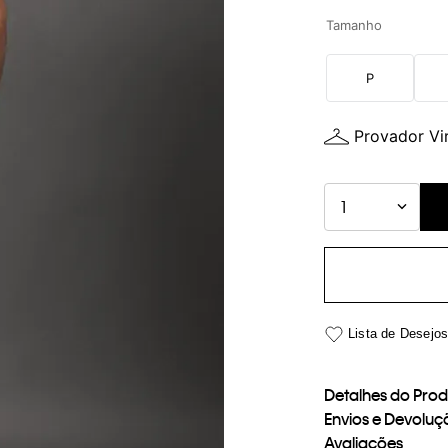
Tamanho
P
Provador Vir
1
Detalhes do Pro
Envios e Devoluç
Avaliações