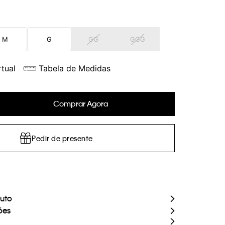
M
G
GG
GGG
tual
Tabela de Medidas
Comprar Agora
Pedir de presente
duto
ões