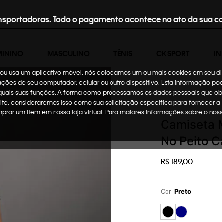
nsportadoras. Todo o pagamento acontece no ato da sua c
MININO
MASCULINO
TÊNIS
CK SPORT
IN
te ou usa um aplicativo móvel, nós colocamos um ou mais cookies em seu d
mações de seu computador, celular ou outro dispositivo. Esta informação p
 quais suas funções. A forma como processamos os dados pessoais que ob
Masculino
Roupas
site, consideraremos isso como sua solicitação específica para fornecer a
omprar um item em nossa loja virtual. Para maiores informações sobre o no
Camiseta 
No Peito C
R$
189
,
00
Cor
Preto