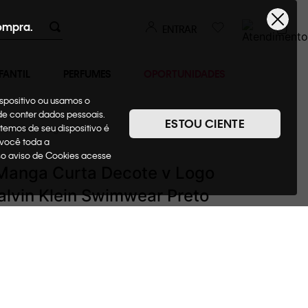
ompra.
ENTRAR
FANTIL
PERFUMES
OPORTUNIDADES
ispositivo ou usamos o
ode conter dados pessoais.
ESTOU CIENTE
temos de seu dispositivo é
Camisetas + Regatas
 você toda a
sso aviso de Cookies acesse
Manga Curta Decote v Logo
alvin Klein Swimwear Preto