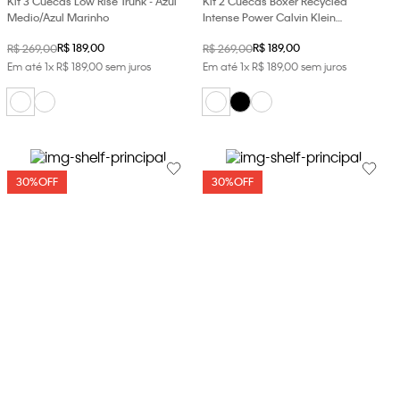
Kit 3 Cuecas Low Rise Trunk - Azul
Kit 2 Cuecas Boxer Recycled
Medio/Azul Marinho
Intense Power Calvin Klein
Underwear - Branco/Branco
R$
189
,
00
R$
189
,
00
R$
269
,
00
R$
269
,
00
Em até
1
x
R$
189
,
00
sem juros
Em até
1
x
R$
189
,
00
sem juros
30%
OFF
30%
OFF