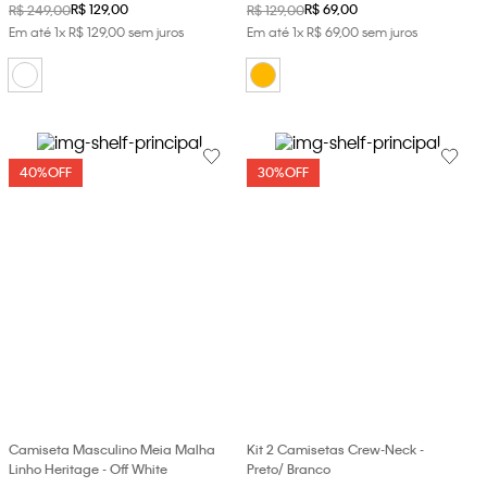
R$
129
,
00
R$
69
,
00
R$
249
,
00
R$
129
,
00
Em até
1
x
R$
129
,
00
sem juros
Em até
1
x
R$
69
,
00
sem juros
40%
OFF
30%
OFF
Camiseta Masculino Meia Malha
Kit 2 Camisetas Crew-Neck -
Linho Heritage - Off White
Preto/ Branco