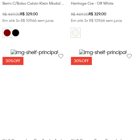
Berm C/Bolso Calvin Klein Modal -
Heritage Cre - Off White
Bordo
R$
329
,
00
R$
329
,
00
R$
469
,
00
R$
469
,
00
Em até
3
x
R$
109
,
66
sem juros
Em até
3
x
R$
109
,
66
sem juros
30%
OFF
30%
OFF