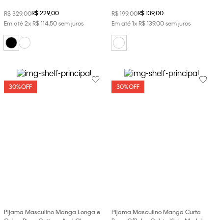
R$
229
,
00
R$
139
,
00
R$
329
,
00
R$
199
,
00
Em até
2
x
R$
114
,
50
sem juros
Em até
1
x
R$
139
,
00
sem juros
30%
OFF
30%
OFF
Pijama Masculino Manga Longa e
Pijama Masculino Manga Curta