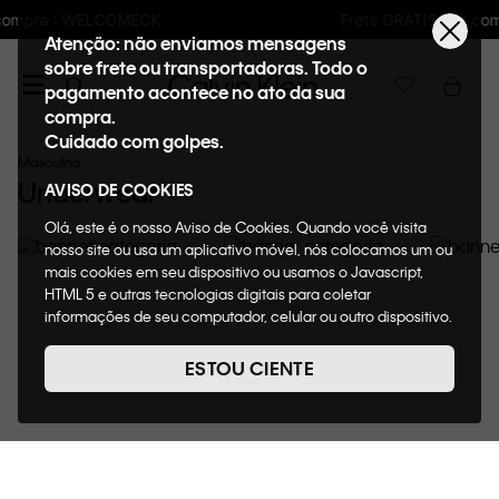
Frete GRÁTIS nas compras acima de R$600
Atenção: não enviamos mensagens
sobre frete ou transportadoras. Todo o
pagamento acontece no ato da sua
compra.
Cuidado com golpes.
Masculino
Underwear
AVISO DE COOKIES
Olá, este é o nosso Aviso de Cookies. Quando você visita
nosso site ou usa um aplicativo móvel, nós colocamos um ou
mais cookies em seu dispositivo ou usamos o Javascript,
HTML 5 e outras tecnologias digitais para coletar
informações de seu computador, celular ou outro dispositivo.
Esta informação pode conter dados pessoais. Nesta política
de cookies, informaremos quais cookies usaremos e quais
ESTOU CIENTE
suas funções. A forma como processamos os dados
pessoais que obtemos de seu dispositivo é descrita em
nosso Aviso de Privacidade. Quando você visita nosso site,
consideraremos isso como sua solicitação específica para
fornecer a você toda a funcionalidade do site, incluindo,
Camisetas
Jeans
Polos
entre outros, a capacidade de comprar um item em nossa