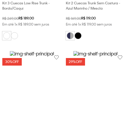
Kit 3 Cuecas Low Rise Trunk -
Kit 2 Cuecas Trunk Sem Costura -
Bordo/Caqui
Azul Marinho / Mescla
R$
189
,
00
R$
119
,
00
R$
269
,
00
R$
169
,
00
Em até
1
x
R$
189
,
00
sem juros
Em até
1
x
R$
119
,
00
sem juros
30%
OFF
29%
OFF