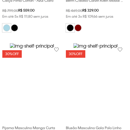
Calça Pima Cotton - Azul Claro
Berm C/Bolso Calvin Klein Modal -
Preto
R$
559
,
00
R$
329
,
00
R$
799
,
00
R$
469
,
00
Em até
5
x
R$
111
,
80
sem juros
Em até
3
x
R$
109
,
66
sem juros
30%
OFF
30%
OFF
Pijama Masculino Manga Curta
Blusão Masculino Gola Polo Linho