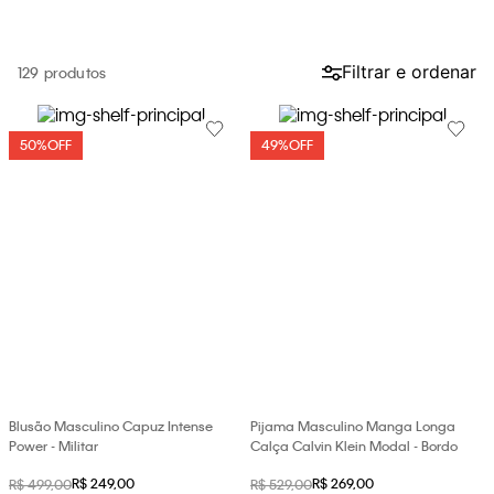
loja virtual. Para maiores informações sobre o nosso aviso de
Cookies acesse o link.
Filtrar e ordenar
129
50%
OFF
49%
OFF
Blusão Masculino Capuz Intense
Pijama Masculino Manga Longa
Power - Militar
Calça Calvin Klein Modal - Bordo
R$
249
,
00
R$
269
,
00
R$
499
,
00
R$
529
,
00