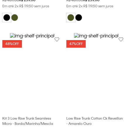
Em até
2
x
R$
119
,
50
sem juros
Em até
2
x
R$
119
,
50
sem juros
48%
OFF
47%
OFF
Kit 3 Low Rise Trunk Seamless
Low Rise Trunk Cotton Ck Reveillon
Micro - Bordo/Marinho/Mescla
- Amarelo Ouro