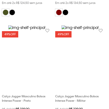
Em até
2
x
R$
124
,
50
sem juros
Em até
2
x
R$
134
,
50
sem juros
49%
OFF
49%
OFF
Calça Jogger Masculino Bolsos
Calça Jogger Masculino Bolsos
Intense Power - Preto
Intense Power - Militar
R$
239
,
00
R$
239
,
00
R$
469
,
00
R$
469
,
00