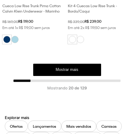
Cueca Low Rise Trunk Pima Cotton
Kit 4 Cuecas Low Rise Trunk -
Calvin Klein Underwear - Marinho
Bordo/Caqui
R$
119
,
00
R$
239
,
00
R$
169
,
00
R$
339
,
00
Em até
1
x
R$
119
,
00
sem juros
Em até
2
x
R$
119
,
50
sem juros
Mostrar mais
Mostrando
20 de 129
Explorar mais
Ofertas
Lançamentos
Mais vendidos
Camisas