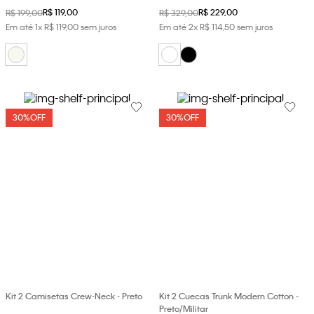
R$
119
,
00
R$
229
,
00
R$
199
,
00
R$
329
,
00
Em até
1
x
R$
119
,
00
sem juros
Em até
2
x
R$
114
,
50
sem juros
30%
OFF
30%
OFF
Kit 2 Camisetas Crew-Neck - Preto
Kit 2 Cuecas Trunk Modern Cotton -
Preto/Militar