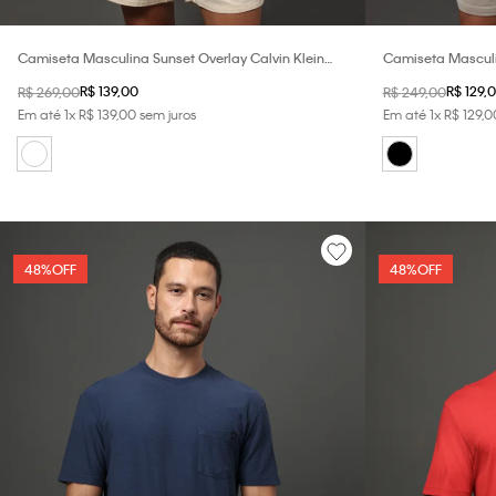
Camiseta Masculina Sunset Overlay Calvin Klein
Camiseta Masculin
Jeans - Branco
Jeans - Preto
R$
139
,
00
R$
129
,
0
R$
269
,
00
R$
249
,
00
Em até
1
x
R$
139
,
00
sem juros
Em até
1
x
R$
129
,
0
48%
OFF
48%
OFF