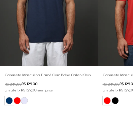
Camiseta Masculina Flamê Com Bolso Calvin Klein
Camiseta Masculin
Jeans - Marinho
Vermelho
R$
129
,
00
R$
129
,
0
R$
249
,
00
R$
249
,
00
Em até
1
x
R$
129
,
00
sem juros
Em até
1
x
R$
129
,
0