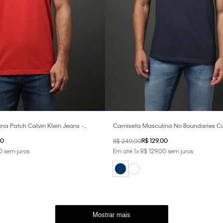
a Patch Calvin Klein Jeans -
Camiseta Masculina No Boundaries Cal
Jeans - Marinho
0
R$
129
,
00
R$
249
,
00
0
sem juros
Em até
1
x
R$
129
,
00
sem juros
Mostrar mais