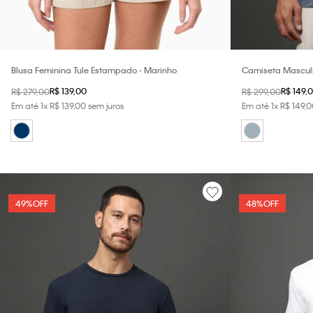
Blusa Feminina Tule Estampado - Marinho
Camiseta Masculi
Klein Jeans - Cin
R$
139
,
00
R$
149
,
0
R$
279
,
00
R$
299
,
00
Em até
1
x
R$
139
,
00
sem juros
Em até
1
x
R$
149
,
0
49%
OFF
48%
OFF