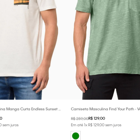
na Manga Curta Endless Sunset -
Camiseta Masculina Find Your Path - 
0
R$
129
,
00
R$
259
,
00
0
sem juros
Em até
1
x
R$
129
,
00
sem juros