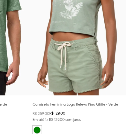
Verde
Camiseta Feminina Logo Relevo Pino Glitte - Verde
R$
129
,
00
R$
259
,
00
Em até
1
x
R$
129
,
00
sem juros