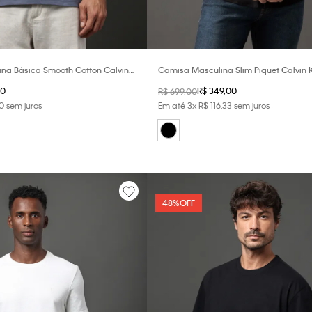
na Básica Smooth Cotton Calvin
Camisa Masculina Slim Piquet Calvin Kl
za Azulado
0
R$
349
,
00
R$
699
,
00
0
sem juros
Em até
3
x
R$
116
,
33
sem juros
48%
OFF