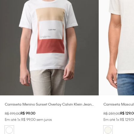
Camiseta Menino Sunset Overlay Calvin Klein Jeans
Camiseta Masculi
- Branco
Off White
R$
99
,
00
R$
129
,
0
R$
199
,
00
R$
259
,
00
Em até
1
x
R$
99
,
00
sem juros
Em até
1
x
R$
129
,
0