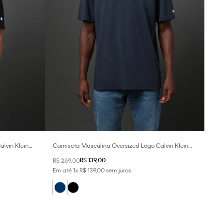
lvin Klein
Camiseta Masculina Oversized Logo Calvin Klein
Jeans - Marinho
R$
139
,
00
R$
269
,
00
Em até
1
x
R$
139
,
00
sem juros