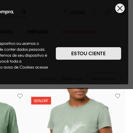
ompra.
ENTRAR
FANTIL
PERFUMES
OPORTUNIDADES
ispositivo ou usamos o
ode conter dados pessoais.
ESTOU CIENTE
temos de seu dispositivo é
 você toda a
sso aviso de Cookies acesse
104
Ordenar por
Descontos
50%
OFF