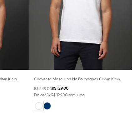
vin Klein
Camiseta Masculina No Boundaries Calvin Klein
Jeans - Branco
R$
129
,
00
R$
249
,
00
Em até
1
x
R$
129
,
00
sem juros