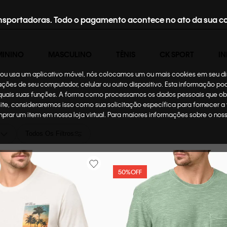
nsportadoras. Todo o pagamento acontece no ato da sua c
MININO
MASCULINO
TÊNIS
CK SPORT
IN
te ou usa um aplicativo móvel, nós colocamos um ou mais cookies em seu d
mações de seu computador, celular ou outro dispositivo. Esta informação p
 quais suas funções. A forma como processamos os dados pessoais que ob
site, consideraremos isso como sua solicitação específica para fornecer a
omprar um item em nossa loja virtual. Para maiores informações sobre o no
Todos Os Filtros
50%
OFF