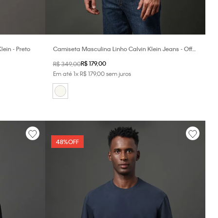
ein - Preto
Camiseta Masculina Linho Calvin Klein Jeans - Off
White
R$
179
,
00
R$
349
,
00
Em até
1
x
R$
179
,
00
sem juros
48%
OFF