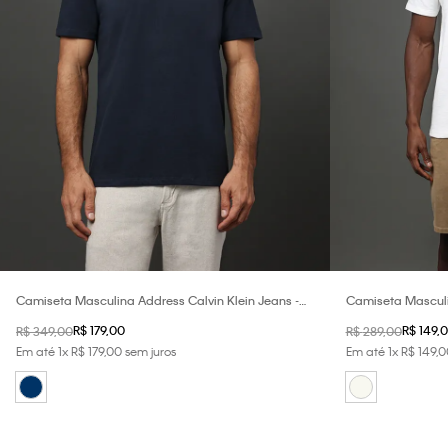
Camiseta Masculina Address Calvin Klein Jeans -
Camiseta Masculin
Marinho
White
R$
179
,
00
R$
149
,
0
R$
349
,
00
R$
289
,
00
Em até
1
x
R$
179
,
00
sem juros
Em até
1
x
R$
149
,
0