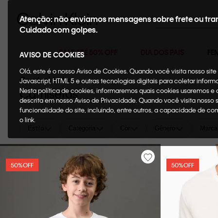
Buscar
Atenção: não enviamos mensagens sobre frete ou tra
Cuidado com golpes.
SALE ATÉ 50% OFF
DIA DOS PAIS
FE
AVISO DE COOKIES
Olá, este é o nosso Aviso de Cookies. Quando você visita nosso si
Oportunidades
Javascript, HTML 5 e outras tecnologias digitais para coletar infor
Nesta política de cookies, informaremos quais cookies usaremos e
Camisetas
descrita em nosso Aviso de Privacidade. Quando você visita nosso 
funcionalidade do site, incluindo, entre outros, a capacidade de c
o link.
Estilo
Categoria
Cor
Gênero
Marca
50%
OFF
50%
OFF