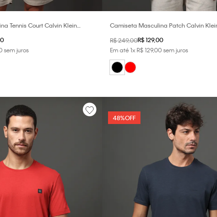
a Tennis Court Calvin Klein
Camiseta Masculina Patch Calvin Klei
Preto
0
R$
129
,
00
R$
249
,
00
0
sem juros
Em até
1
x
R$
129
,
00
sem juros
48%
OFF