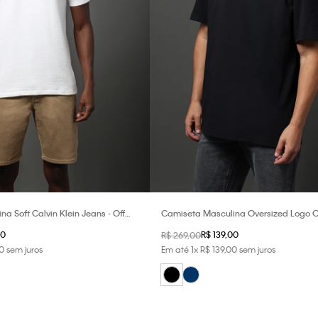
a Soft Calvin Klein Jeans - Off
Camiseta Masculina Oversized Logo Ca
Jeans - Preto
0
R$
139
,
00
R$
269
,
00
0
sem juros
Em até
1
x
R$
139
,
00
sem juros