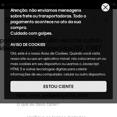
s compras
10%OFF na primeira compra : WE
Atenção: não enviamos mensagens
sobre frete ou transportadoras. Todo o
pagamento acontece no ato da sua
compra.
Cuidado com golpes.
polo-masculina-slim-recorte-calvin-
AVISO DE COOKIES
klein_preto_cm5pw02ps759_0987
Olá, este é o nosso Aviso de Cookies. Quando você visita
nosso site ou usa um aplicativo móvel, nós colocamos um ou
OOPS!
mais cookies em seu dispositivo ou usamos o Javascript,
HTML 5 e outras tecnologias digitais para coletar
informações de seu computador, celular ou outro dispositivo.
Esta informação pode conter dados pessoais. Nesta política
Não encontramos nenhum resultado
de cookies, informaremos quais cookies usaremos e quais
para "
polo-masculina-slim-recorte-
ESTOU CIENTE
suas funções. A forma como processamos os dados
calvin-
pessoais que obtemos de seu dispositivo é descrita em
klein_preto_cm5pw02ps759_0987
"
nosso Aviso de Privacidade. Quando você visita nosso site,
O que eu devo fazer?
consideraremos isso como sua solicitação específica para
fornecer a você toda a funcionalidade do site, incluindo,
entre outros, a capacidade de comprar um item em nossa