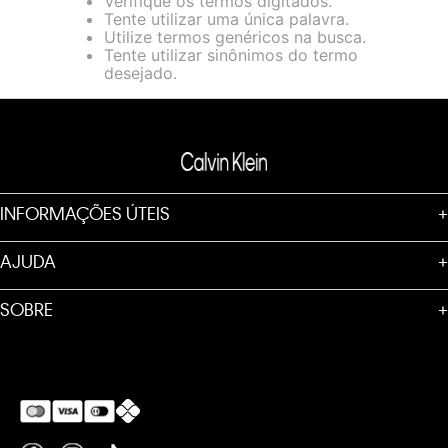
Verifique os termos digitados.
loja virtual. Para maiores informações sobre o nosso aviso de
Tente utilizar uma única palavra.
Cookies acesse o link.
Utilize termos genéricos na busca.
Tente utilizar sinônimos do termo
desejado.
INFORMAÇÕES ÚTEIS
+
AJUDA
+
SOBRE
+