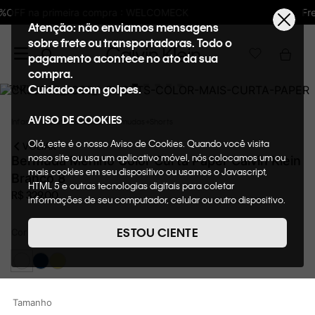
Frete GRÁTIS nas compras acima de R$600
Atenção: não enviamos mensagens
sobre frete ou transportadoras. Todo o
pagamento acontece no ato da sua
compra.
Cuidado com golpes.
AVISO DE COOKIES
Infantil
Menino
Roupas
Bermudas+Shorts
Olá, este é o nosso Aviso de Cookies. Quando você visita
VOLTAR
nosso site ou usa um aplicativo móvel, nós colocamos um ou
Bermuda Menino Color Curta Paper Calvin Klein
mais cookies em seu dispositivo ou usamos o Javascript,
Branco 8
HTML 5 e outras tecnologias digitais para coletar
R$
329
,
00
informações de seu computador, celular ou outro dispositivo.
Esta informação pode conter dados pessoais. Nesta política
de cookies, informaremos quais cookies usaremos e quais
ESTOU CIENTE
Cor
Branco
suas funções. A forma como processamos os dados
pessoais que obtemos de seu dispositivo é descrita em
nosso Aviso de Privacidade. Quando você visita nosso site,
consideraremos isso como sua solicitação específica para
fornecer a você toda a funcionalidade do site, incluindo,
Tamanho
entre outros, a capacidade de comprar um item em nossa