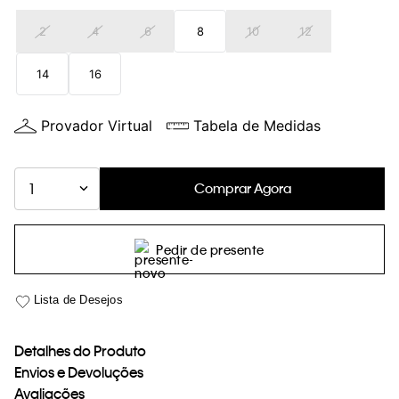
loja virtual. Para maiores informações sobre o nosso aviso de
2
4
6
8
10
12
Cookies acesse o link.
14
16
Provador Virtual
Tabela de Medidas
Comprar Agora
1
Pedir de presente
Detalhes do Produto
Envios e Devoluções
Avaliações