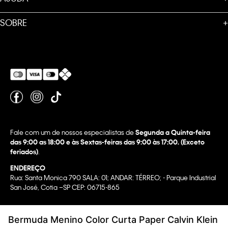
SOBRE
+
Fale com um de nossos especialistas de
Segunda a Quinta-feira
das 9:00 as 18:00 e às Sextas-feiras das 9:00 às 17:00. (Exceto
feriados)
.
ENDEREÇO
Rua: Santa Monica 790 SALA: 01; ANDAR: TÉRREO; - Parque Industrial
San José, Cotia –SP CEP: 06715-865
Copyright @2022 Calvin Klein. All rights reserved.
Bermuda Menino Color Curta Paper Calvin Klein
WBR INDUSTRIA E COMERCIO DE VESTUARIO LTDA.