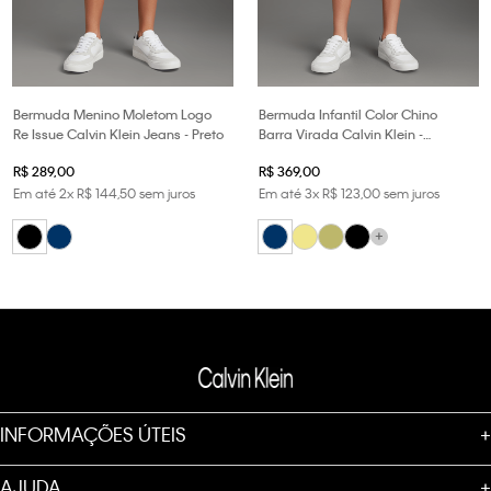
Bermuda Menino Moletom Logo
Bermuda Infantil Color Chino
Re Issue Calvin Klein Jeans - Preto
Barra Virada Calvin Klein -
Marinho
R$
289
,
00
R$
369
,
00
Em até
2
x
R$
144
,
50
sem juros
Em até
3
x
R$
123
,
00
sem juros
+
INFORMAÇÕES ÚTEIS
+
AJUDA
+