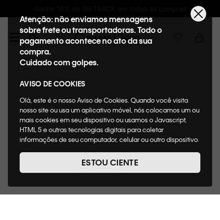
Ganhe 10% de GIFTBACK em todas as compras
Atenção: não enviamos mensagens
sobre frete ou transportadoras. Todo o
pagamento acontece no ato da sua
compra.
Cuidado com golpes.
AVISO DE COOKIES
Olá, este é o nosso Aviso de Cookies. Quando você visita
nosso site ou usa um aplicativo móvel, nós colocamos um ou
mais cookies em seu dispositivo ou usamos o Javascript,
HTML 5 e outras tecnologias digitais para coletar
informações de seu computador, celular ou outro dispositivo.
Esta informação pode conter dados pessoais. Nesta política
de cookies, informaremos quais cookies usaremos e quais
ESTOU CIENTE
suas funções. A forma como processamos os dados
pessoais que obtemos de seu dispositivo é descrita em
nosso Aviso de Privacidade. Quando você visita nosso site,
consideraremos isso como sua solicitação específica para
fornecer a você toda a funcionalidade do site, incluindo,
entre outros, a capacidade de comprar um item em nossa