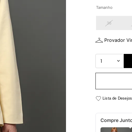
Tamanho
36
Provador Vir
1
Compre Junt