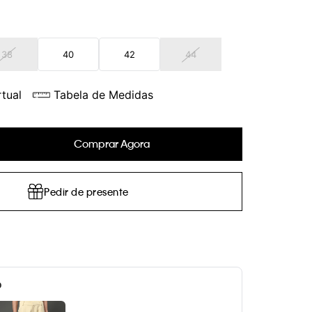
38
40
42
44
tual
Tabela de Medidas
Comprar Agora
Pedir de presente
o