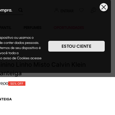
ompra.
ENTRAR
FANTIL
PERFUMES
OPORTUNIDADES
ispositivo ou usamos o
ode conter dados pessoais.
ESTOU CIENTE
temos de seu dispositivo é
as
Ternos + Blazers
 você toda a
sso aviso de Cookies acesse
inino Linho Misto Calvin Klein
anteiga
49
,
00
50%
OFF
NTEIGA