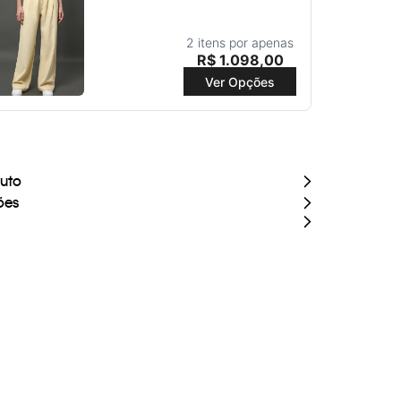
2 itens por apenas
R$
1
.
098
,
00
Ver Opções
duto
ões