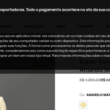
nsportadoras. Todo o pagamento acontece no ato da sua c
MININO
MASCULINO
TÊNIS
CK SPORT
IN
te ou usa um aplicativo móvel, nós colocamos um ou mais cookies em seu d
mações de seu computador, celular ou outro dispositivo. Esta informação p
 quais suas funções. A forma como processamos os dados pessoais que ob
Oportunidades
Roup
site, consideraremos isso como sua solicitação específica para fornecer a
omprar um item em nossa loja virtual. Para maiores informações sobre o no
Blazer Fem
Amarelo M
R$
6
R$
1
.
290
,
00
Cor
AMARELO MA