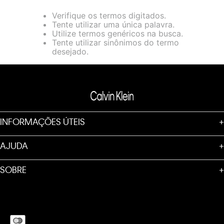
loja virtual. Para maiores informações sobre o nosso aviso de
Verifique os termos digitados.
Cookies acesse o link.
Tente utilizar uma única palavra.
Utilize termos genéricos na busca.
Tente utilizar sinônimos do termo
desejado.
INFORMAÇÕES ÚTEIS
+
AJUDA
+
SOBRE
+