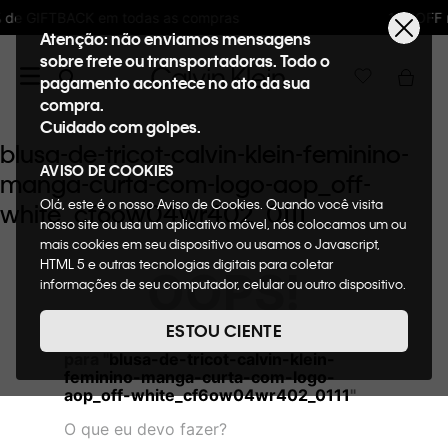
s compras
10%OFF na primeira compra : WE
Atenção: não enviamos mensagens
sobre frete ou transportadoras. Todo o
pagamento acontece no ato da sua
compra.
Cuidado com golpes.
blusa-de-tricot-calvin-klein-feminino-
AVISO DE COOKIES
manga-curta-com-logo-aop_off-
Olá, este é o nosso Aviso de Cookies. Quando você visita
white_cf6ow04wr402_0111
nosso site ou usa um aplicativo móvel, nós colocamos um ou
mais cookies em seu dispositivo ou usamos o Javascript,
HTML 5 e outras tecnologias digitais para coletar
OOPS!
informações de seu computador, celular ou outro dispositivo.
Esta informação pode conter dados pessoais. Nesta política
de cookies, informaremos quais cookies usaremos e quais
ESTOU CIENTE
Não encontramos nenhum resultado
suas funções. A forma como processamos os dados
para "
blusa-de-tricot-calvin-klein-
pessoais que obtemos de seu dispositivo é descrita em
feminino-manga-curta-com-logo-
nosso Aviso de Privacidade. Quando você visita nosso site,
aop_off-white_cf6ow04wr402_0111
"
consideraremos isso como sua solicitação específica para
fornecer a você toda a funcionalidade do site, incluindo,
O que eu devo fazer?
entre outros, a capacidade de comprar um item em nossa