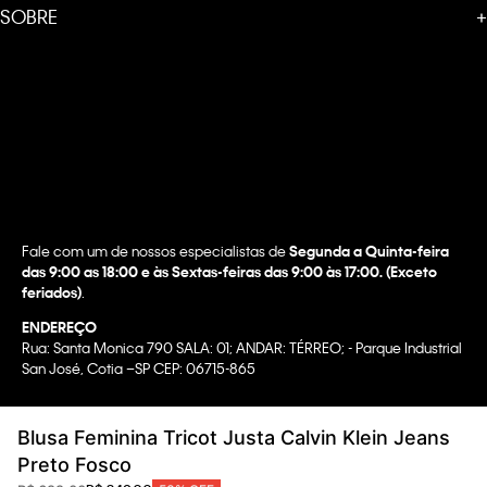
SOBRE
+
Fale com um de nossos especialistas de
Segunda a Quinta-feira
das 9:00 as 18:00 e às Sextas-feiras das 9:00 às 17:00. (Exceto
feriados)
.
ENDEREÇO
Rua: Santa Monica 790 SALA: 01; ANDAR: TÉRREO; - Parque Industrial
San José, Cotia –SP CEP: 06715-865
Copyright @2022 Calvin Klein. All rights reserved.
Blusa Feminina Tricot Justa Calvin Klein Jeans
WBR INDUSTRIA E COMERCIO DE VESTUARIO LTDA.
Preto Fosco
CNPJ 07.296.319/0058-90