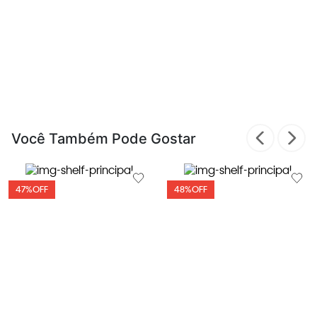
Você Também Pode Gostar
47%
OFF
48%
OFF