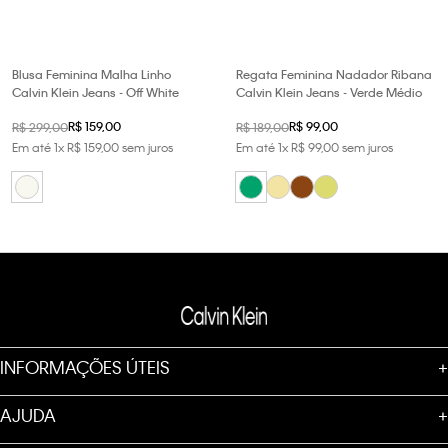
Blusa Feminina Malha Linho
Regata Feminina Nadador Ribana
Calvin Klein Jeans - Off White
Calvin Klein Jeans - Verde Médio
R$
159
,
00
R$
99
,
00
R$
299
,
00
R$
189
,
00
Em até
1
x
R$
159
,
00
sem juros
Em até
1
x
R$
99
,
00
sem juros
INFORMAÇÕES ÚTEIS
+
AJUDA
+