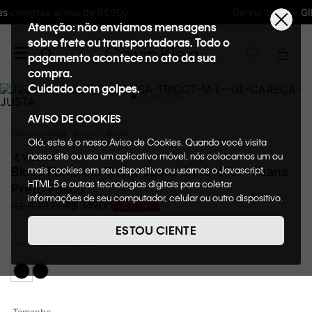
Ganhe 10% de GIFTBACK em todas as compras
Atenção: não enviamos mensagens
sobre frete ou transportadoras. Todo o
pagamento acontece no ato da sua
compra.
Cuidado com golpes.
AVISO DE COOKIES
Oportunidades
Roupas
Blusas
Olá, este é o nosso Aviso de Cookies. Quando você visita
nosso site ou usa um aplicativo móvel, nós colocamos um ou
VOLTAR
mais cookies em seu dispositivo ou usamos o Javascript,
Blusa Feminina Tricot Justa Calvin Klein Jeans
HTML 5 e outras tecnologias digitais para coletar
Preto Fosco
informações de seu computador, celular ou outro dispositivo.
R$
349
,
00
R$
699
,
00
50%
OFF
Esta informação pode conter dados pessoais. Nesta política
de cookies, informaremos quais cookies usaremos e quais
ESTOU CIENTE
suas funções. A forma como processamos os dados
Cor
PRETO FOSCO
pessoais que obtemos de seu dispositivo é descrita em
nosso Aviso de Privacidade. Quando você visita nosso site,
consideraremos isso como sua solicitação específica para
fornecer a você toda a funcionalidade do site, incluindo,
entre outros, a capacidade de comprar um item em nossa