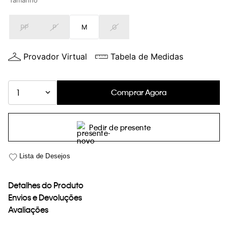
Tamanho
loja virtual. Para maiores informações sobre o nosso aviso de
Cookies acesse o link.
PP
P
M
G
Provador Virtual
Tabela de Medidas
Comprar Agora
1
Pedir de presente
Detalhes do Produto
Envios e Devoluções
Avaliações