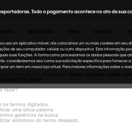
nsportadoras. Todo o pagamento acontece no ato da sua c
MININO
MASCULINO
TÊNIS
CK SPORT
IN
te ou usa um aplicativo móvel, nós colocamos um ou mais cookies em seu d
calvin-klein_preto_k60k611173_0987
mações de seu computador, celular ou outro dispositivo. Esta informação p
 quais suas funções. A forma como processamos os dados pessoais que ob
site, consideraremos isso como sua solicitação específica para fornecer a
omprar um item em nossa loja virtual. Para maiores informações sobre o no
amos nenhum resultado para "
bolsa-feminina-clutch-bor
_k60k611173_0987
"
o fazer?
e os termos digitados.
ilizar uma única palavra.
termos genéricos na busca.
ilizar sinônimos do termo desejado.