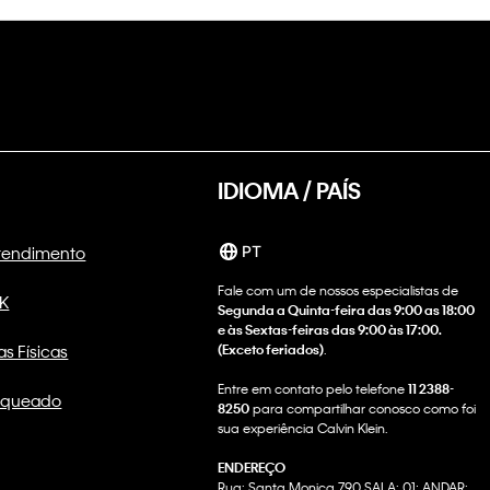
IDIOMA / PAÍS
Atendimento
PT
Fale com um de nossos especialistas de
CK
Segunda a Quinta-feira das 9:00 as 18:00
e às Sextas-feiras das 9:00 às 17:00.
as Físicas
(Exceto feriados)
.
Entre em contato pelo telefone
11 2388-
nqueado
8250
para compartilhar conosco como foi
sua experiência Calvin Klein.
ENDEREÇO
Rua: Santa Monica 790 SALA: 01; ANDAR: