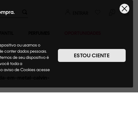
ompra.
ENTRAR
FANTIL
PERFUMES
OPORTUNIDADES
ispositivo ou usamos o
ode conter dados pessoais.
ESTOU CIENTE
temos de seu dispositivo é
 você toda a
sso aviso de Cookies acesse
da-em-metal-calvin-