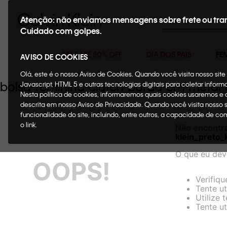
Buscar
Atenção: não enviamos mensagens sobre frete ou tra
Cuidado com golpes.
SALE ATÉ 50% OFF
DIA DOS PAIS
FE
AVISO DE COOKIES
Olá, este é o nosso Aviso de Cookies. Quando você visita nosso si
bolsa-feminina-clutch-borda-em-metal-
Javascript, HTML 5 e outras tecnologias digitais para coletar infor
Nesta política de cookies, informaremos quais cookies usaremos e
descrita em nosso Aviso de Privacidade. Quando você visita nosso 
funcionalidade do site, incluindo, entre outros, a capacidade de c
o link.
Não encontr
klein_preto
O que eu dev
OOPS!
Verifiqu
Tente ut
Utilize 
Tente ut