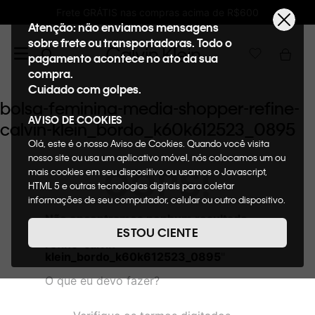
ÁTIS nas compras acima de R$600
Ganhe 10%
Atenção: não enviamos mensagens
sobre frete ou transportadoras. Todo o
pagamento acontece no ato da sua
compra.
Cuidado com golpes.
bolsa-feminina-media-shopper-refine-
AVISO DE COOKIES
calvin-klein_bordo_k60k612523_0895
Olá, este é o nosso Aviso de Cookies. Quando você visita
nosso site ou usa um aplicativo móvel, nós colocamos um ou
OOPS!
mais cookies em seu dispositivo ou usamos o Javascript,
HTML 5 e outras tecnologias digitais para coletar
informações de seu computador, celular ou outro dispositivo.
Esta informação pode conter dados pessoais. Nesta política
Não encontramos nenhum resultado
de cookies, informaremos quais cookies usaremos e quais
para "
bolsa-feminina-media-shopper-
ESTOU CIENTE
suas funções. A forma como processamos os dados
refine-calvin-
pessoais que obtemos de seu dispositivo é descrita em
klein_bordo_k60k612523_0895
"
nosso Aviso de Privacidade. Quando você visita nosso site,
O que eu devo fazer?
consideraremos isso como sua solicitação específica para
fornecer a você toda a funcionalidade do site, incluindo,
entre outros, a capacidade de comprar um item em nossa