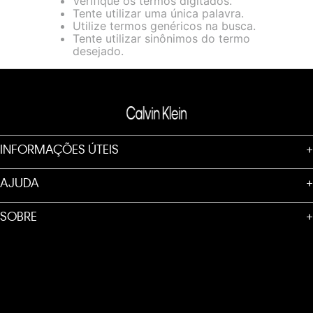
Verifique os termos digitados.
loja virtual. Para maiores informações sobre o nosso aviso de
Tente utilizar uma única palavra.
Cookies acesse o link.
Utilize termos genéricos na busca.
Tente utilizar sinônimos do termo
desejado.
INFORMAÇÕES ÚTEIS
+
AJUDA
+
SOBRE
+