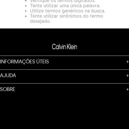
Verifique os termos digitados.
loja virtual. Para maiores informações sobre o nosso aviso de
Tente utilizar uma única palavra.
Cookies acesse o link.
Utilize termos genéricos na busca.
Tente utilizar sinônimos do termo
desejado.
INFORMAÇÕES ÚTEIS
+
AJUDA
+
SOBRE
+