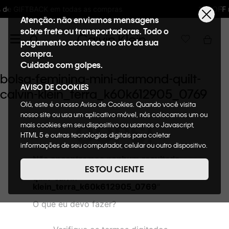
s compras
10%OFF na primeira compra : WE
Atenção: não enviamos mensagens
sobre frete ou transportadoras. Todo o
pagamento acontece no ato da sua
compra.
Cuidado com golpes.
bolsa-feminina-mini-diamond-quilt-
AVISO DE COOKIES
calvin-klein_terra_k60k612905_0769
Olá, este é o nosso Aviso de Cookies. Quando você visita
nosso site ou usa um aplicativo móvel, nós colocamos um ou
OOPS!
mais cookies em seu dispositivo ou usamos o Javascript,
HTML 5 e outras tecnologias digitais para coletar
informações de seu computador, celular ou outro dispositivo.
Esta informação pode conter dados pessoais. Nesta política
Não encontramos nenhum resultado
de cookies, informaremos quais cookies usaremos e quais
para "
bolsa-feminina-mini-diamond-
ESTOU CIENTE
suas funções. A forma como processamos os dados
quilt-calvin-
pessoais que obtemos de seu dispositivo é descrita em
klein_terra_k60k612905_0769
"
nosso Aviso de Privacidade. Quando você visita nosso site,
O que eu devo fazer?
consideraremos isso como sua solicitação específica para
fornecer a você toda a funcionalidade do site, incluindo,
entre outros, a capacidade de comprar um item em nossa