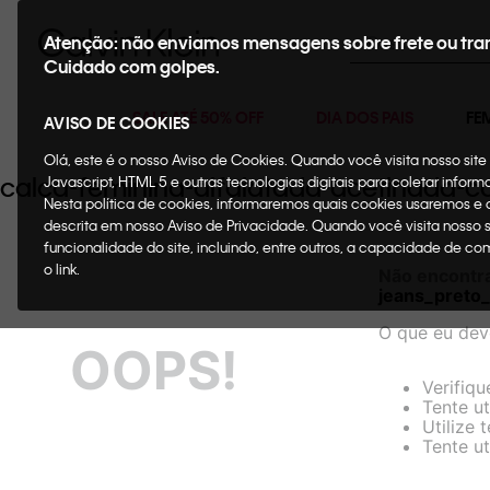
Buscar
Atenção: não enviamos mensagens sobre frete ou tra
Cuidado com golpes.
SALE ATÉ 50% OFF
DIA DOS PAIS
FE
AVISO DE COOKIES
Olá, este é o nosso Aviso de Cookies. Quando você visita nosso si
calca-feminina-alfaiatada-acetinada-c
Javascript, HTML 5 e outras tecnologias digitais para coletar infor
Nesta política de cookies, informaremos quais cookies usaremos e
descrita em nosso Aviso de Privacidade. Quando você visita nosso 
funcionalidade do site, incluindo, entre outros, a capacidade de c
o link.
Não encontr
jeans_preto
O que eu dev
OOPS!
Verifiqu
Tente ut
Utilize 
Tente ut