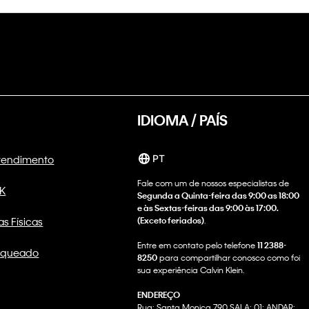
IDIOMA / PAÍS
Atendimento
PT
Fale com um de nossos especialistas de
CK
Segunda a Quinta-feira das 9:00 as 18:00
e às Sextas-feiras das 9:00 às 17:00.
as Físicas
(Exceto feriados)
.
Entre em contato pelo telefone
11 2388-
nqueado
8250
para compartilhar conosco como foi
sua experiência Calvin Klein.
ENDEREÇO
Rua: Santa Monica 790 SALA: 01; ANDAR: