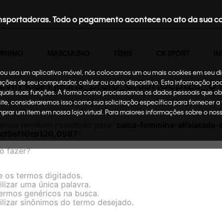
nsportadoras. Todo o pagamento acontece no ato da sua c
MININO
MASCULINO
TÊNIS
CK SPORT
IN
te ou usa um aplicativo móvel, nós colocamos um ou mais cookies em seu d
alvin-klein-jeans_preto_cf5of10cp120_0
mações de seu computador, celular ou outro dispositivo. Esta informação p
 quais suas funções. A forma como processamos os dados pessoais que ob
site, consideraremos isso como sua solicitação específica para fornecer a
omprar um item em nossa loja virtual. Para maiores informações sobre o no
amos nenhum resultado para "
calca-feminina-alfaiatada-
_cf5of10cp120_0987
"
o fazer?
e os termos digitados.
ilizar uma única palavra.
termos genéricos na busca.
ilizar sinônimos do termo desejado.