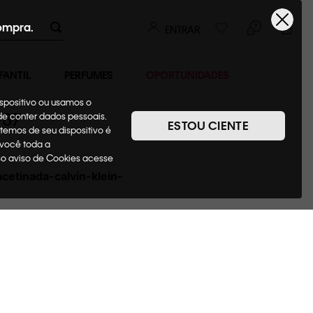
ompra.
ENTRAR
FANTIL
PERFUMES
OPORTUNIDADES
ispositivo ou usamos o
987
ode conter dados pessoais.
ESTOU CIENTE
temos de seu dispositivo é
 você toda a
sso aviso de Cookies acesse
acetinada-calvin-klein-