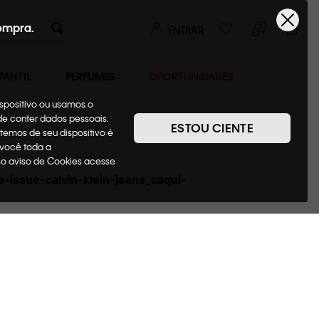
ompra.
ENTRAR
FANTIL
PERFUMES
OPORTUNIDADES
ispositivo ou usamos o
ode conter dados pessoais.
ESTOU CIENTE
temos de seu dispositivo é
 você toda a
sso aviso de Cookies acesse
-issue-calvin-klein-jeans_caqui-