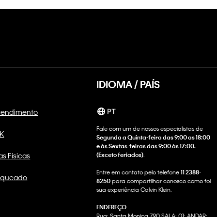
IDIOMA / PAÍS
Atendimento
PT
Fale com um de nossos especialistas de
CK
Segunda a Quinta-feira das 9:00 as 18:00
e às Sextas-feiras das 9:00 às 17:00.
as Físicas
(Exceto feriados)
.
Entre em contato pelo telefone
11 2388-
nqueado
8250
para compartilhar conosco como foi
sua experiência Calvin Klein.
ENDEREÇO
Rua: Santa Monica 790 SALA: 01; ANDAR: