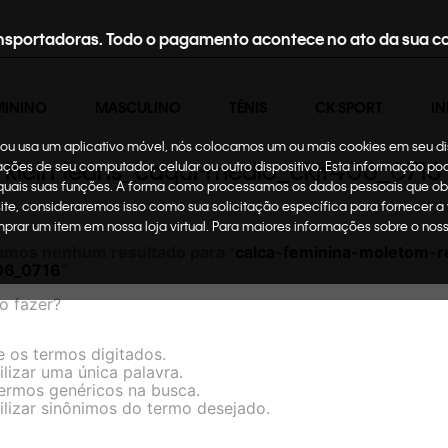
nsportadoras. Todo o pagamento acontece no ato da sua c
MININO
MASCULINO
TÊNIS
CK SPORT
IN
te ou usa um aplicativo móvel, nós colocamos um ou mais cookies em seu d
n-klein-jeans_caqui-medio_ckjf406_0716
mações de seu computador, celular ou outro dispositivo. Esta informação p
 quais suas funções. A forma como processamos os dados pessoais que ob
site, consideraremos isso como sua solicitação específica para fornecer a
omprar um item em nossa loja virtual. Para maiores informações sobre o no
amos nenhum resultado para "
calca-feminina-moletom-re
06_0716
"
o fazer?
e os termos digitados.
ilizar uma única palavra.
termos genéricos na busca.
ilizar sinônimos do termo desejado.