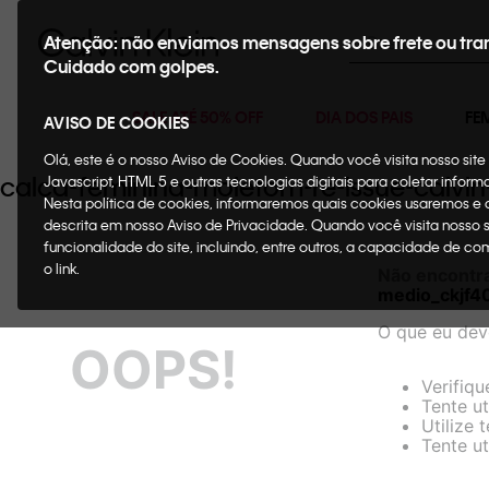
Buscar
Atenção: não enviamos mensagens sobre frete ou tra
Cuidado com golpes.
SALE ATÉ 50% OFF
DIA DOS PAIS
FE
AVISO DE COOKIES
Olá, este é o nosso Aviso de Cookies. Quando você visita nosso si
calca-feminina-moletom-re-issue-calvi
Javascript, HTML 5 e outras tecnologias digitais para coletar infor
Nesta política de cookies, informaremos quais cookies usaremos e
descrita em nosso Aviso de Privacidade. Quando você visita nosso 
funcionalidade do site, incluindo, entre outros, a capacidade de c
o link.
Não encontr
medio_ckjf4
O que eu dev
OOPS!
Verifiqu
Tente ut
Utilize 
Tente ut