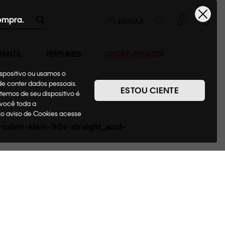
ompra.
ENTRAR
FANTIL
PERFUMES
OPORTUNIDADES
ispositivo ou usamos o
ode conter dados pessoais.
ESTOU CIENTE
temos de seu dispositivo é
 você toda a
sso aviso de Cookies acesse
calvin-klein-90s-straight_azul-