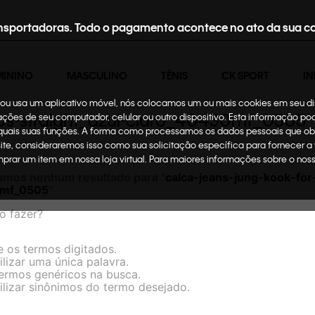
nsportadoras. Todo o pagamento acontece no ato da sua c
MININO
MASCULINO
TÊNIS
CK SPORT
IN
te ou usa um aplicativo móvel, nós colocamos um ou mais cookies em seu d
-90s-straight_azul-claro_40430mf_0505
mações de seu computador, celular ou outro dispositivo. Esta informação p
 quais suas funções. A forma como processamos os dados pessoais que ob
site, consideraremos isso como sua solicitação específica para fornecer a
omprar um item em nossa loja virtual. Para maiores informações sobre o no
amos nenhum resultado para "
calca-jeans-jung-kook-for-
0mf_0505
"
o fazer?
e os termos digitados.
ilizar uma única palavra.
termos genéricos na busca.
ilizar sinônimos do termo desejado.