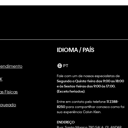
IDIOMA / PAÍS
Atendimento
PT
Fale com um de nossos especialistas de
CK
Segunda a Quinta-feira das 9:00 as 18:00
e às Sextas-feiras das 9:00 às 17:00.
as Físicas
(Exceto feriados)
.
Entre em contato pelo telefone
11 2388-
nqueado
8250
para compartilhar conosco como foi
sua experiência Calvin Klein.
ENDEREÇO
Rua: Santa Monica 790 SALA: 01; ANDAR: