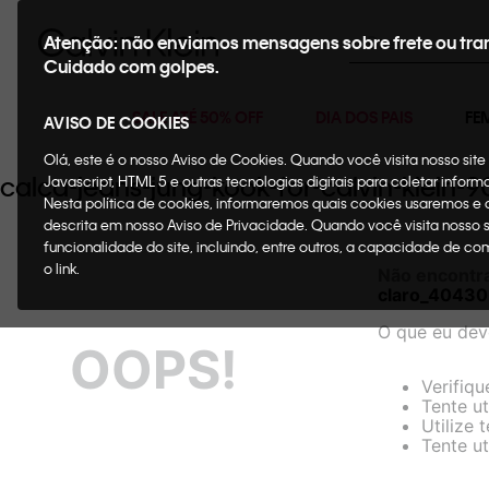
Buscar
Atenção: não enviamos mensagens sobre frete ou tra
Cuidado com golpes.
SALE ATÉ 50% OFF
DIA DOS PAIS
FE
AVISO DE COOKIES
Olá, este é o nosso Aviso de Cookies. Quando você visita nosso si
calca-jeans-jung-kook-for-calvin-klein
Javascript, HTML 5 e outras tecnologias digitais para coletar infor
Nesta política de cookies, informaremos quais cookies usaremos e
descrita em nosso Aviso de Privacidade. Quando você visita nosso 
funcionalidade do site, incluindo, entre outros, a capacidade de c
o link.
Não encontr
claro_4043
O que eu dev
OOPS!
Verifiqu
Tente ut
Utilize 
Tente ut