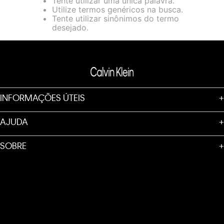
Tente utilizar uma única palavra.
loja virtual. Para maiores informações sobre o nosso aviso de
Utilize termos genéricos na busca.
Cookies acesse o link.
Tente utilizar sinônimos do termo
desejado.
INFORMAÇÕES ÚTEIS
+
AJUDA
+
SOBRE
+