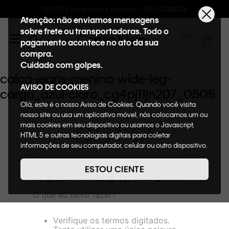
10%OFF na primeira compra : WELCOMECK
Atenção: não enviamos mensagens
sobre frete ou transportadoras. Todo o
pagamento acontece no ato da sua
compra.
Cuidado com golpes.
calca-jeans-menina-wide-leg-
AVISO DE COOKIES
cargo_azul-claro_cg4pj11jn207_0505
Olá, este é o nosso Aviso de Cookies. Quando você visita
nosso site ou usa um aplicativo móvel, nós colocamos um ou
OOPS!
mais cookies em seu dispositivo ou usamos o Javascript,
HTML 5 e outras tecnologias digitais para coletar
informações de seu computador, celular ou outro dispositivo.
Esta informação pode conter dados pessoais. Nesta política
Não encontramos nenhum resultado
de cookies, informaremos quais cookies usaremos e quais
para "
calca-jeans-menina-wide-leg-
ESTOU CIENTE
suas funções. A forma como processamos os dados
cargo_azul-claro_cg4pj11jn207_0505
"
pessoais que obtemos de seu dispositivo é descrita em
O que eu devo fazer?
nosso Aviso de Privacidade. Quando você visita nosso site,
consideraremos isso como sua solicitação específica para
fornecer a você toda a funcionalidade do site, incluindo,
Verifique os termos digitados.
entre outros, a capacidade de comprar um item em nossa