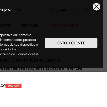
ompra.
ENTRAR
FANTIL
PERFUMES
OPORTUNIDADES
ispositivo ou usamos o
ode conter dados pessoais.
ESTOU CIENTE
temos de seu dispositivo é
alças
 você toda a
sso aviso de Cookies acesse
leg Calvin Klein Jeans
Detalhamento em Botões Verde
9
,
00
29%
OFF