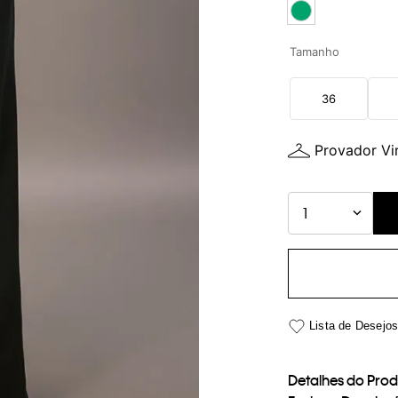
Tamanho
36
Provador Vir
1
Detalhes do Pro