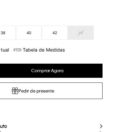
38
40
42
44
tual
Tabela de Medidas
Comprar Agora
Pedir de presente
duto