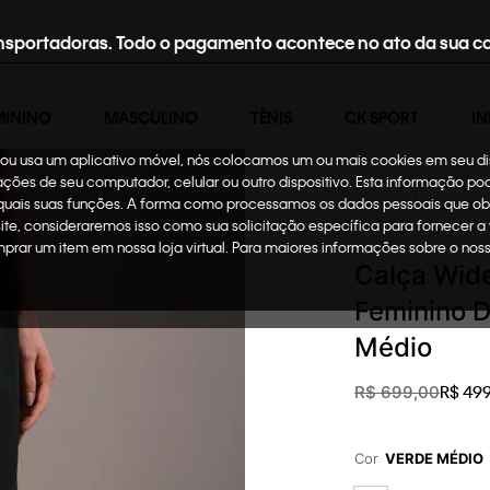
nsportadoras. Todo o pagamento acontece no ato da sua c
MININO
MASCULINO
TÊNIS
CK SPORT
IN
te ou usa um aplicativo móvel, nós colocamos um ou mais cookies em seu d
mações de seu computador, celular ou outro dispositivo. Esta informação p
 quais suas funções. A forma como processamos os dados pessoais que ob
Feminino
Roupas
C
site, consideraremos isso como sua solicitação específica para fornecer a
omprar um item em nossa loja virtual. Para maiores informações sobre o no
Calça Wide
Feminino 
Médio
R$
49
R$
699
,
00
Cor
VERDE MÉDIO