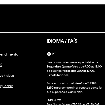
IDIOMA / PAÍS
Atendimento
PT
Fale com um de nossos especialistas de
CK
Segunda a Quinta-feira das 9:00 as 18:00
e às Sextas-feiras das 9:00 às 17:00.
as Físicas
(Exceto feriados)
.
Entre em contato pelo telefone
11 2388-
nqueado
8250
para compartilhar conosco como foi
sua experiência Calvin Klein.
ENDEREÇO
Rua: Santa Monica 790 SALA: 01; ANDAR: