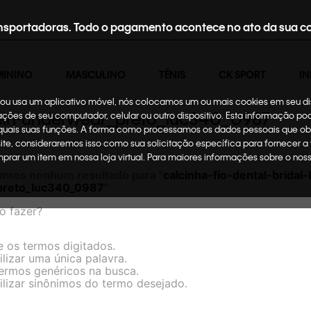
nsportadoras. Todo o pagamento acontece no ato da sua c
MININO
MASCULINO
TÊNIS
CK SPORT
IN
te ou usa um aplicativo móvel, nós colocamos um ou mais cookies em seu d
-klein-underwear_preto_luc340_0987
mações de seu computador, celular ou outro dispositivo. Esta informação p
 quais suas funções. A forma como processamos os dados pessoais que ob
site, consideraremos isso como sua solicitação específica para fornecer a
omprar um item em nossa loja virtual. Para maiores informações sobre o no
amos nenhum resultado para "
calcinha-fio-dental-bridal-
preto_luc340_0987
"
o fazer?
e os termos digitados.
ilizar uma única palavra.
termos genéricos na busca.
ilizar sinônimos do termo desejado.