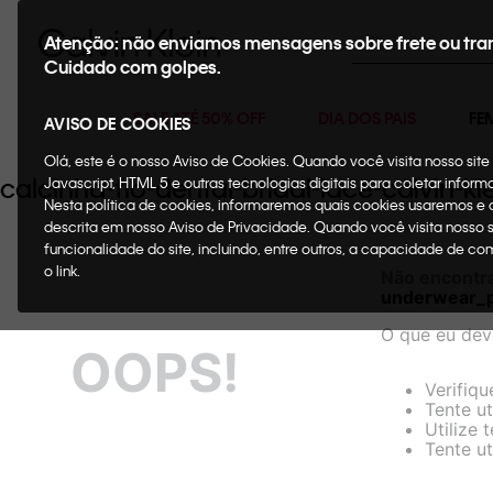
Buscar
Atenção: não enviamos mensagens sobre frete ou tra
Cuidado com golpes.
SALE ATÉ 50% OFF
DIA DOS PAIS
FE
AVISO DE COOKIES
Olá, este é o nosso Aviso de Cookies. Quando você visita nosso si
calcinha-fio-dental-bridal-lace-calvin
Javascript, HTML 5 e outras tecnologias digitais para coletar infor
Nesta política de cookies, informaremos quais cookies usaremos e
descrita em nosso Aviso de Privacidade. Quando você visita nosso 
funcionalidade do site, incluindo, entre outros, a capacidade de c
o link.
Não encontr
underwear_
O que eu dev
OOPS!
Verifiqu
Tente ut
Utilize 
Tente ut