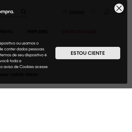
ompra.
ENTRAR
FANTIL
PERFUMES
OPORTUNIDADES
ispositivo ou usamos o
ode conter dados pessoais.
ESTOU CIENTE
temos de seu dispositivo é
 você toda a
sso aviso de Cookies acesse
lace-calvin-klein-