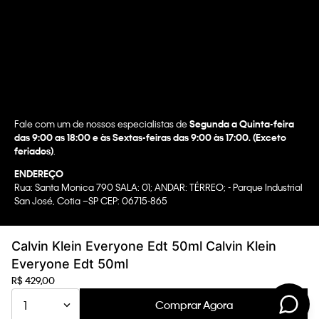
Fale com um de nossos especialistas de
Segunda a Quinta-feira
das 9:00 as 18:00 e às Sextas-feiras das 9:00 às 17:00. (Exceto
feriados)
.
ENDEREÇO
Rua: Santa Monica 790 SALA: 01; ANDAR: TÉRREO; - Parque Industrial
San José, Cotia –SP CEP: 06715-865
Copyright @2022 Calvin Klein. All rights reserved.
Calvin Klein Everyone Edt 50ml Calvin Klein
WBR INDUSTRIA E COMERCIO DE VESTUARIO LTDA.
Everyone Edt 50ml
CNPJ 07.296.319/0058-90
R$
429
,
00
CA Transparency In Supply Chain & UK Modern Slavery Statement |
Comprar Agora
1
Privacy Policy | Terms & Conditions