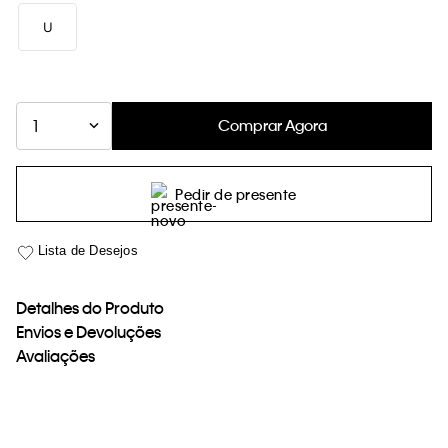
loja virtual. Para maiores informações sobre o nosso aviso de
U
Cookies acesse o link.
Comprar Agora
1
Pedir de presente
Detalhes do Produto
Envios e Devoluções
Avaliações