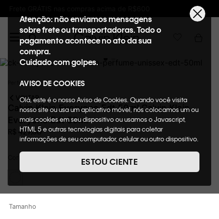
00
Ganhe 10% de GIFTBACK em todas as comp
Atenção: não enviamos mensagens
sobre frete ou transportadoras. Todo o
pagamento acontece no ato da sua
compra.
Cuidado com golpes.
Perfumes
AVISO DE COOKIES
VOLTAR
Olá, este é o nosso Aviso de Cookies. Quando você visita
Calvin Klein Everyone Edt 50ml Calvin Klein
nosso site ou usa um aplicativo móvel, nós colocamos um ou
Everyone Edt 50ml
mais cookies em seu dispositivo ou usamos o Javascript,
HTML 5 e outras tecnologias digitais para coletar
R$
429
,
00
informações de seu computador, celular ou outro dispositivo.
Esta informação pode conter dados pessoais. Nesta política
Cor
CALVIN KLEIN EVERYONE EDT 50ML
de cookies, informaremos quais cookies usaremos e quais
ESTOU CIENTE
suas funções. A forma como processamos os dados
pessoais que obtemos de seu dispositivo é descrita em
nosso Aviso de Privacidade. Quando você visita nosso site,
consideraremos isso como sua solicitação específica para
Tamanho
fornecer a você toda a funcionalidade do site, incluindo,
entre outros, a capacidade de comprar um item em nossa