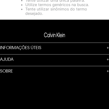
Tente utilizar uma única palavra.
loja virtual. Para maiores informações sobre o nosso aviso de
Utilize termos genéricos na busca.
Cookies acesse o link.
Tente utilizar sinônimos do termo
desejado.
INFORMAÇÕES ÚTEIS
+
AJUDA
+
SOBRE
+