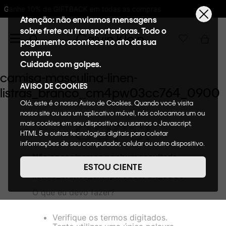
 todas as compras
10%OFF na primeira com
Atenção: não enviamos mensagens
sobre frete ou transportadoras. Todo o
pagamento acontece no ato da sua
compra.
Cuidado com golpes.
camisa-masculina-linen-
AVISO DE COOKIES
listras_branco_cm4pw03cc764_0900
Olá, este é o nosso Aviso de Cookies. Quando você visita
nosso site ou usa um aplicativo móvel, nós colocamos um ou
OOPS!
mais cookies em seu dispositivo ou usamos o Javascript,
HTML 5 e outras tecnologias digitais para coletar
informações de seu computador, celular ou outro dispositivo.
Esta informação pode conter dados pessoais. Nesta política
Não encontramos nenhum resultado
de cookies, informaremos quais cookies usaremos e quais
para "
camisa-masculina-linen-
ESTOU CIENTE
suas funções. A forma como processamos os dados
listras_branco_cm4pw03cc764_0900
"
pessoais que obtemos de seu dispositivo é descrita em
O que eu devo fazer?
nosso Aviso de Privacidade. Quando você visita nosso site,
consideraremos isso como sua solicitação específica para
fornecer a você toda a funcionalidade do site, incluindo,
Verifique os termos digitados.
entre outros, a capacidade de comprar um item em nossa