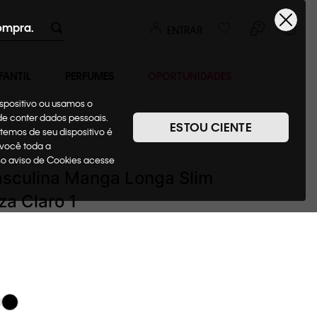
ompra.
ENTRAR
FANTIL
PERFUMES
OPORTUNIDADES
ispositivo ou usamos o
ode conter dados pessoais.
ESTOU CIENTE
temos de seu dispositivo é
Camisas
 você toda a
sso aviso de Cookies acesse
sculina Manga Longa Slim
za Claro 1