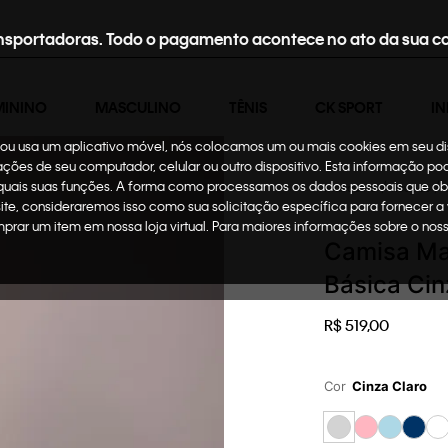
nsportadoras. Todo o pagamento acontece no ato da sua c
MININO
MASCULINO
TÊNIS
CK SPORT
IN
te ou usa um aplicativo móvel, nós colocamos um ou mais cookies em seu d
mações de seu computador, celular ou outro dispositivo. Esta informação p
 quais suas funções. A forma como processamos os dados pessoais que ob
Masculino
Roupas
site, consideraremos isso como sua solicitação específica para fornecer a
omprar um item em nossa loja virtual. Para maiores informações sobre o no
Camisa Ma
Básica Cin
R$
519
,
00
Cor
Cinza Claro