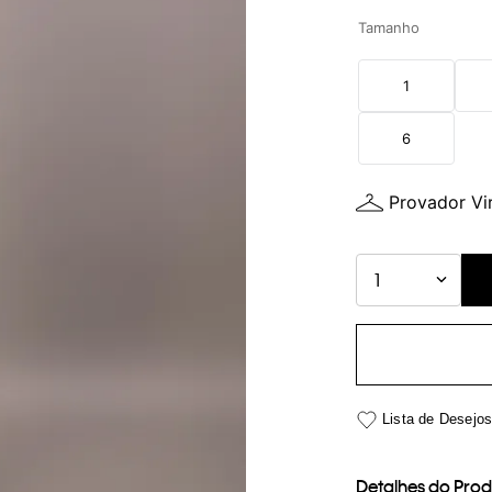
Tamanho
1
6
Provador Vir
1
Detalhes do Pro