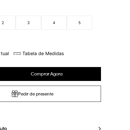
2
3
4
5
tual
Tabela de Medidas
Comprar Agora
Pedir de presente
duto