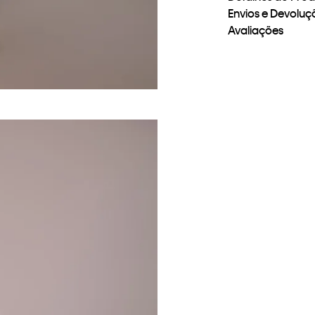
Envios e Devoluç
Avaliações