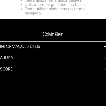
Tente utilizar uma única palavra.
loja virtual. Para maiores informações sobre o nosso aviso de
Utilize termos genéricos na busca.
Cookies acesse o link.
Tente utilizar sinônimos do termo
desejado.
INFORMAÇÕES ÚTEIS
+
AJUDA
+
SOBRE
+