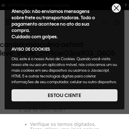
s compras
10%OFF na primeira compra : WE
Atenção: não enviamos mensagens
sobre frete ou transportadoras. Todo o
pagamento acontece no ato da sua
compra.
Cuidado com golpes.
camisa-masculina-oxford-
AVISO DE COOKIES
leve_verde_cm4pw03cs903_0605
Olá, este é o nosso Aviso de Cookies. Quando você visita
nosso site ou usa um aplicativo móvel, nós colocamos um ou
OOPS!
mais cookies em seu dispositivo ou usamos o Javascript,
HTML 5 e outras tecnologias digitais para coletar
informações de seu computador, celular ou outro dispositivo.
Esta informação pode conter dados pessoais. Nesta política
Não encontramos nenhum resultado
de cookies, informaremos quais cookies usaremos e quais
para "
camisa-masculina-oxford-
ESTOU CIENTE
suas funções. A forma como processamos os dados
leve_verde_cm4pw03cs903_0605
"
pessoais que obtemos de seu dispositivo é descrita em
O que eu devo fazer?
nosso Aviso de Privacidade. Quando você visita nosso site,
consideraremos isso como sua solicitação específica para
fornecer a você toda a funcionalidade do site, incluindo,
Verifique os termos digitados.
entre outros, a capacidade de comprar um item em nossa