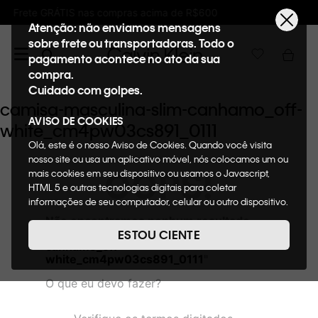
ma de R$600
Ganhe 10% de GIFTBACK em toda
Atenção: não enviamos mensagens
sobre frete ou transportadoras. Todo o
pagamento acontece no ato da sua
compra.
Cuidado com golpes.
camisa-masculina-slim-canhamo_off-
AVISO DE COOKIES
white_cm4pw03cs891_0111
Olá, este é o nosso Aviso de Cookies. Quando você visita
nosso site ou usa um aplicativo móvel, nós colocamos um ou
OOPS!
mais cookies em seu dispositivo ou usamos o Javascript,
HTML 5 e outras tecnologias digitais para coletar
informações de seu computador, celular ou outro dispositivo.
Esta informação pode conter dados pessoais. Nesta política
Não encontramos nenhum resultado
de cookies, informaremos quais cookies usaremos e quais
para "
camisa-masculina-slim-
ESTOU CIENTE
suas funções. A forma como processamos os dados
canhamo_off-
pessoais que obtemos de seu dispositivo é descrita em
white_cm4pw03cs891_0111
"
nosso Aviso de Privacidade. Quando você visita nosso site,
O que eu devo fazer?
consideraremos isso como sua solicitação específica para
fornecer a você toda a funcionalidade do site, incluindo,
entre outros, a capacidade de comprar um item em nossa