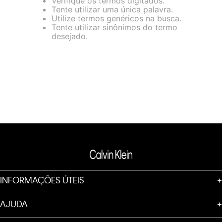
Verifique os termos digitados.
loja virtual. Para maiores informações sobre o nosso aviso de
Tente utilizar uma única palavra.
Cookies acesse o link.
Utilize termos genéricos na busca.
Tente utilizar sinônimos do termo
desejado.
INFORMAÇÕES ÚTEIS
+
AJUDA
+