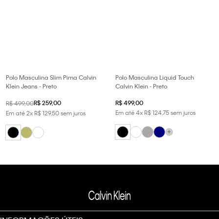
Polo Masculina Slim Pima Calvin
Polo Masculina Liquid Touch
Klein Jeans - Preto
Calvin Klein - Preto
R$
259
,
00
R$
499
,
00
R$
499
,
00
Em até
4
x
R$
124
,
75
sem juros
Em até
2
x
R$
129
,
50
sem juros
+