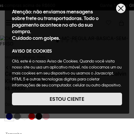
Ganhe 10% de GIFTBACK em todas as compras
Atenção: não enviamos mensagens
sobre frete ou transportadoras. Todo o
pagamento acontece no ato da sua
compra.
Cuidado com golpes.
AVISO DE COOKIES
Masculino
Roupas
Polos
Olá, este é o nosso Aviso de Cookies. Quando você visita
nosso site ou usa um aplicativo móvel, nós colocamos um ou
VOLTAR
mais cookies em seu dispositivo ou usamos o Javascript,
Camisa Polo Masculina Básica Sem Friso Calvin
HTML 5 e outras tecnologias digitais para coletar
Klein Azul Marinho
informações de seu computador, celular ou outro dispositivo.
R$
349
,
00
Esta informação pode conter dados pessoais. Nesta política
de cookies, informaremos quais cookies usaremos e quais
ESTOU CIENTE
suas funções. A forma como processamos os dados
Cor
Azul Marinho
pessoais que obtemos de seu dispositivo é descrita em
nosso Aviso de Privacidade. Quando você visita nosso site,
consideraremos isso como sua solicitação específica para
fornecer a você toda a funcionalidade do site, incluindo,
entre outros, a capacidade de comprar um item em nossa