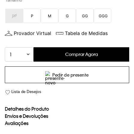
Tamanho
loja virtual. Para maiores informações sobre o nosso aviso de
Cookies acesse o link.
PP
P
M
G
GG
GGG
Provador Virtual
Tabela de Medidas
Comprar Agora
1
Pedir de presente
Detalhes do Produto
Envios e Devoluções
Avaliações