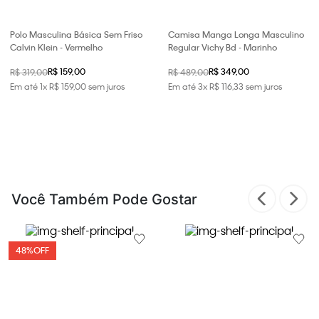
Polo Masculina Básica Sem Friso
Camisa Manga Longa Masculino
Calvin Klein - Vermelho
Regular Vichy Bd - Marinho
R$ 159,00
R$ 349,00
R$ 319,00
R$ 489,00
Em até
1
x
R$
159
,
00
sem juros
Em até
3
x
R$
116
,
33
sem juros
Você Também Pode Gostar
48%
OFF