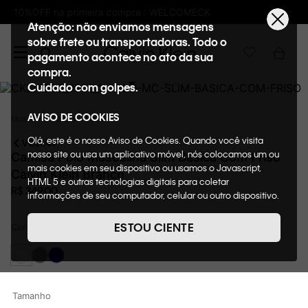
Frete GRÁTIS nas compras acima de R$600
Atenção: não enviamos mensagens
sobre frete ou transportadoras. Todo o
pagamento acontece no ato da sua
compra.
Cuidado com golpes.
AVISO DE COOKIES
Masculino
Roupas
Polos
Olá, este é o nosso Aviso de Cookies. Quando você visita
VOLTAR
nosso site ou usa um aplicativo móvel, nós colocamos um ou
Camisa Polo Masculina Slim Básica Com Friso
mais cookies em seu dispositivo ou usamos o Javascript,
Calvin Klein Branco
HTML 5 e outras tecnologias digitais para coletar
R$
349
,
00
informações de seu computador, celular ou outro dispositivo.
Esta informação pode conter dados pessoais. Nesta política
de cookies, informaremos quais cookies usaremos e quais
ESTOU CIENTE
Cor
Branco
suas funções. A forma como processamos os dados
pessoais que obtemos de seu dispositivo é descrita em
nosso Aviso de Privacidade. Quando você visita nosso site,
consideraremos isso como sua solicitação específica para
fornecer a você toda a funcionalidade do site, incluindo,
Tamanho
entre outros, a capacidade de comprar um item em nossa