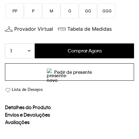
loja virtual. Para maiores informações sobre o nosso aviso de
PP
P
M
G
GG
GGG
Cookies acesse o link.
Provador Virtual
Tabela de Medidas
Comprar Agora
1
Pedir de presente
Detalhes do Produto
Envios e Devoluções
Avaliações