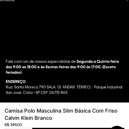
Fale com um de nossos especialistas de
Segunda a Quinta-feira
das 9:00 as 18:00 e às Sextas-feiras das 9:00 às 17:00. (Exceto
feriados)
.
ENDEREÇO
Rua: Santa Monica 790 SALA: 01; ANDAR: TÉRREO; - Parque Industrial
San José, Cotia –SP CEP: 06715-865
Copyright @2022 Calvin Klein. All rights reserved.
Camisa Polo Masculina Slim Básica Com Friso
WBR INDUSTRIA E COMERCIO DE VESTUARIO LTDA.
Calvin Klein Branco
CNPJ 07.296.319/0058-90
R$
349
,
00