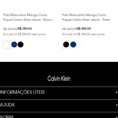
Polo Masculina Manga Curta
Polo Masculina Manga Curta
Piquet Calvin Klein Jeans - Branco
Piquet Calvin Klein Jeans - Preto
2
R$
189
,
00
R$
189
,
00
R$
369
,
00
R$
369
,
00
Em até
1
x
R$
189
,
00
sem juros
Em até
1
x
R$
189
,
00
sem juros
INFORMAÇÕES ÚTEIS
+
AJUDA
+
SOBRE
+