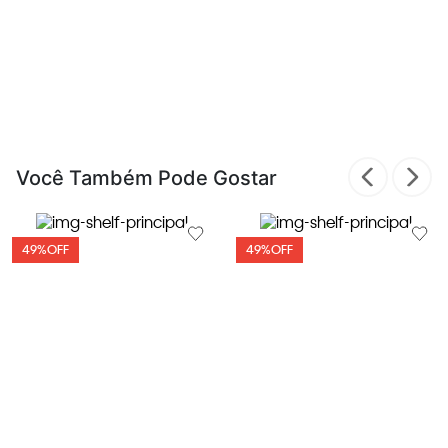
Você Também Pode Gostar
49%
OFF
49%
OFF