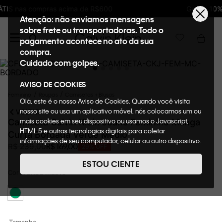
Ganhe 10% de GIFTBACK em todas as compras
Atenção: não enviamos mensagens
sobre frete ou transportadoras. Todo o
pagamento acontece no ato da sua
compra.
Cuidado com golpes.
AVISO DE COOKIES
Feminino
Roupas
Camisetas + Blusas
Olá, este é o nosso Aviso de Cookies. Quando você visita
nosso site ou usa um aplicativo móvel, nós colocamos um ou
VOLTAR
mais cookies em seu dispositivo ou usamos o Javascript,
Camiseta Calvin Klein Jeans Feminino Manga
HTML 5 e outras tecnologias digitais para coletar
Curta Bordada Verde Médio
informações de seu computador, celular ou outro dispositivo.
R$
169
,
00
R$
239
,
00
29%
OFF
Esta informação pode conter dados pessoais. Nesta política
de cookies, informaremos quais cookies usaremos e quais
ESTOU CIENTE
suas funções. A forma como processamos os dados
Cor
VERDE MÉDIO
pessoais que obtemos de seu dispositivo é descrita em
nosso Aviso de Privacidade. Quando você visita nosso site,
consideraremos isso como sua solicitação específica para
fornecer a você toda a funcionalidade do site, incluindo,
entre outros, a capacidade de comprar um item em nossa