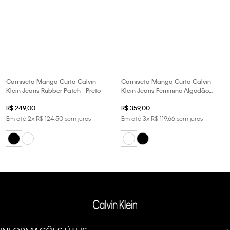
Camiseta Manga Curta Calvin
Camiseta Manga Curta Calvin
Klein Jeans Rubber Patch - Preto
Klein Jeans Feminino Algodão
Pima - Branco
R$
249
,
00
R$
359
,
00
Em até
2
x
R$
124
,
50
sem juros
Em até
3
x
R$
119
,
66
sem juros