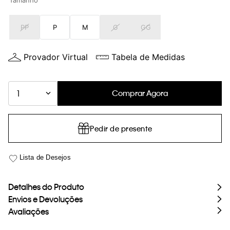
Tamanho
loja virtual. Para maiores informações sobre o nosso aviso de
Cookies acesse o link.
PP
P
M
G
GG
Provador Virtual
Tabela de Medidas
Comprar Agora
1
Pedir de presente
Detalhes do Produto
Envios e Devoluções
Avaliações