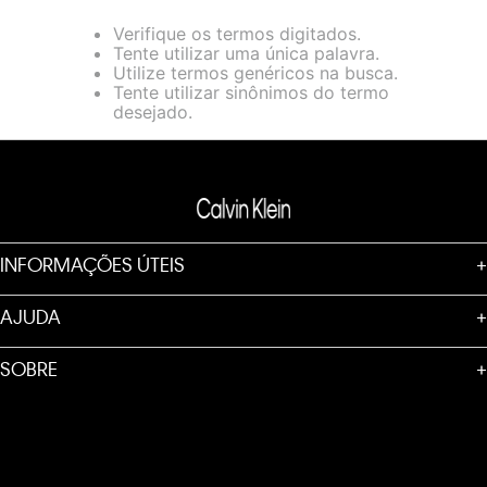
loja virtual. Para maiores informações sobre o nosso aviso de
Verifique os termos digitados.
Cookies acesse o link.
Tente utilizar uma única palavra.
Utilize termos genéricos na busca.
Tente utilizar sinônimos do termo
desejado.
INFORMAÇÕES ÚTEIS
+
AJUDA
+
SOBRE
+