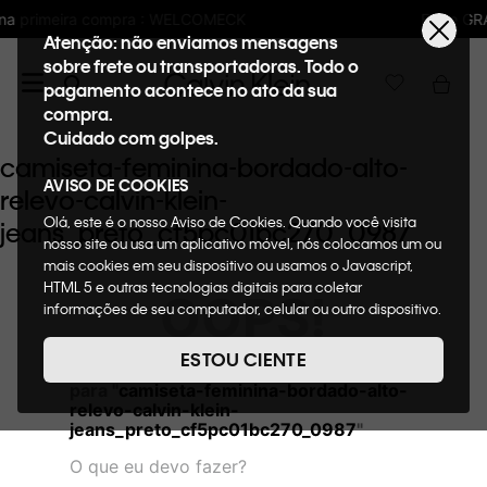
LCOMECK
Frete GRÁTIS nas compras acima 
Atenção: não enviamos mensagens
sobre frete ou transportadoras. Todo o
pagamento acontece no ato da sua
compra.
Cuidado com golpes.
camiseta-feminina-bordado-alto-
AVISO DE COOKIES
relevo-calvin-klein-
Olá, este é o nosso Aviso de Cookies. Quando você visita
jeans_preto_cf5pc01bc270_0987
nosso site ou usa um aplicativo móvel, nós colocamos um ou
mais cookies em seu dispositivo ou usamos o Javascript,
HTML 5 e outras tecnologias digitais para coletar
OOPS!
informações de seu computador, celular ou outro dispositivo.
Esta informação pode conter dados pessoais. Nesta política
de cookies, informaremos quais cookies usaremos e quais
ESTOU CIENTE
Não encontramos nenhum resultado
suas funções. A forma como processamos os dados
para "
camiseta-feminina-bordado-alto-
pessoais que obtemos de seu dispositivo é descrita em
relevo-calvin-klein-
nosso Aviso de Privacidade. Quando você visita nosso site,
jeans_preto_cf5pc01bc270_0987
"
consideraremos isso como sua solicitação específica para
fornecer a você toda a funcionalidade do site, incluindo,
O que eu devo fazer?
entre outros, a capacidade de comprar um item em nossa