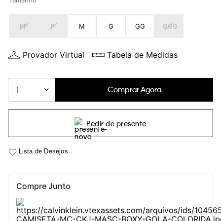
Tamanho
PP
P
M
G
GG
GGG
Provador Virtual
Tabela de Medidas
Comprar Agora
1
Pedir de presente
Compre Junto