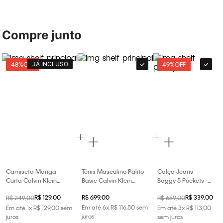
Compre junto
JÁ INCLUSO
48%
OFF
49%
OFF
Camiseta Manga
Tênis Masculino Palito
Calça Jeans
Curta Calvin Klein
Basic Calvin Klein
Baggy 5 Pockets -
Jeans Masculino Boxy
Jeans - Branco 2
Azul Claro
R$
129
,
00
R$
699
,
00
R$
339
,
00
R$
249
,
00
R$
659
,
00
Gola Colorida - Off
White
Em até
6
x
R$
116
,
50
sem
Em até
1
x
R$
129
,
00
sem
Em até
3
x
R$
113
,
00
juros
juros
sem juros