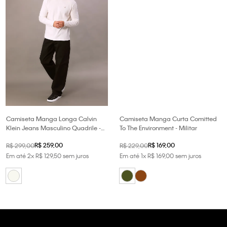
Camiseta Manga Longa Calvin
Camiseta Manga Curta Comitted
Klein Jeans Masculino Quadrile -
To The Environment - Militar
Off White
R$
259
,
00
R$
169
,
00
R$
299
,
00
R$
229
,
00
Em até
2
x
R$
129
,
50
sem juros
Em até
1
x
R$
169
,
00
sem juros