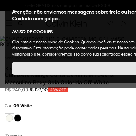
Ganhe 10% de GIFTBACK em todas as compras
Atenção: não enviamos mensagens sobre frete ou tra
Cuidado com golpes.
AVISO DE COOKIES
Olá, este é o nosso Aviso de Cookies. Quando você visita nosso sit
dispositivo. Esta informação pode conter dados pessoais. Nesta p
visita nosso site, consideraremos isso como sua solicitação específ
Masculino
Roupas
Camisetas + Regatas
VOLTAR
Camiseta Manga Curta Calvin Klein Jeans
Masculino Boxy Gola Colorida Off White
R$
129
,
00
R$
249
,
00
48%
OFF
Cor
Off White