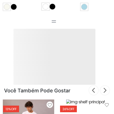
Você Também Pode Gostar
13%
OFF
26%
OFF