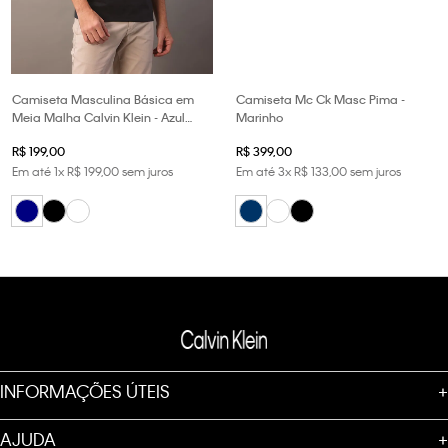
Camiseta Masculina Básica em
Camiseta Mc Ck Masc Pima -
Meia Malha Calvin Klein - Azul
Marinho
Marinho
R$
199
,
00
R$
399
,
00
Em até
1
x
R$
199
,
00
sem juros
Em até
3
x
R$
133
,
00
sem juros
INFORMAÇÕES ÚTEIS
+
AJUDA
+