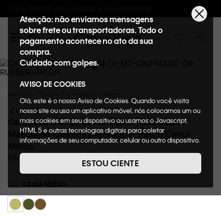
Ganhe 10% de GIFTBACK em todas as compra
Atenção: não enviamos mensagens
sobre frete ou transportadoras. Todo o
pagamento acontece no ato da sua
compra.
Cuidado com golpes.
AVISO DE COOKIES
Masculino
Roupas
Camisetas + Regatas
Olá, este é o nosso Aviso de Cookies. Quando você visita
nosso site ou usa um aplicativo móvel, nós colocamos um ou
VOLTAR
mais cookies em seu dispositivo ou usamos o Javascript,
Camiseta Manga Curta Calvin Klein Jeans
HTML 5 e outras tecnologias digitais para coletar
Masculino Calvin Klein Rubber Patch Caqui
informações de seu computador, celular ou outro dispositivo.
Medio
Esta informação pode conter dados pessoais. Nesta política
R$
179
,
00
R$
249
,
00
28%
OFF
de cookies, informaremos quais cookies usaremos e quais
ESTOU CIENTE
suas funções. A forma como processamos os dados
pessoais que obtemos de seu dispositivo é descrita em
Cor
CAQUI MEDIO
nosso Aviso de Privacidade. Quando você visita nosso site,
consideraremos isso como sua solicitação específica para
fornecer a você toda a funcionalidade do site, incluindo,
entre outros, a capacidade de comprar um item em nossa