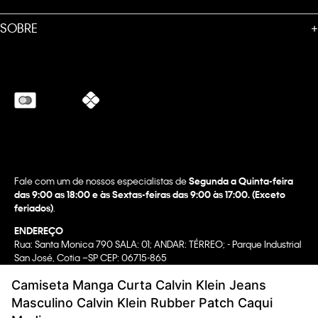
SOBRE
+
Fale com um de nossos especialistas de
Segunda a Quinta-feira
das 9:00 as 18:00 e às Sextas-feiras das 9:00 às 17:00. (Exceto
feriados)
.
ENDEREÇO
Rua: Santa Monica 790 SALA: 01; ANDAR: TÉRREO; - Parque Industrial
San José, Cotia –SP CEP: 06715-865
Camiseta Manga Curta Calvin Klein Jeans
Copyright @2022 Calvin Klein. All rights reserved.
Masculino Calvin Klein Rubber Patch Caqui
WBR INDUSTRIA E COMERCIO DE VESTUARIO LTDA.