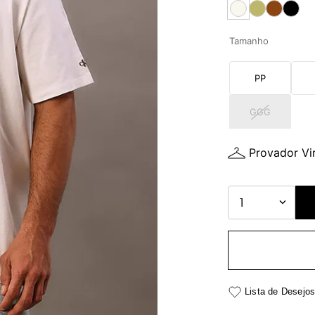
Tamanho
PP
GGG
Provador Vir
1