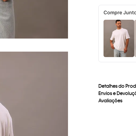
Compre Junt
Detalhes do Pro
Envios e Devoluç
Avaliações