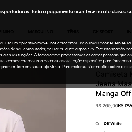
nsportadoras. Todo o pagamento acontece no ato da sua c
MININO
MASCULINO
TÊNIS
CK SPORT
IN
te ou usa um aplicativo móvel, nós colocamos um ou mais cookies em seu d
mações de seu computador, celular ou outro dispositivo. Esta informação p
 quais suas funções. A forma como processamos os dados pessoais que ob
Masculino
Roupas
site, consideraremos isso como sua solicitação específica para fornecer a
omprar um item em nossa loja virtual. Para maiores informações sobre o no
Camiseta M
Jeans Masc
Manga Off
R$
139
,
R$
269
,
00
Cor
Off White