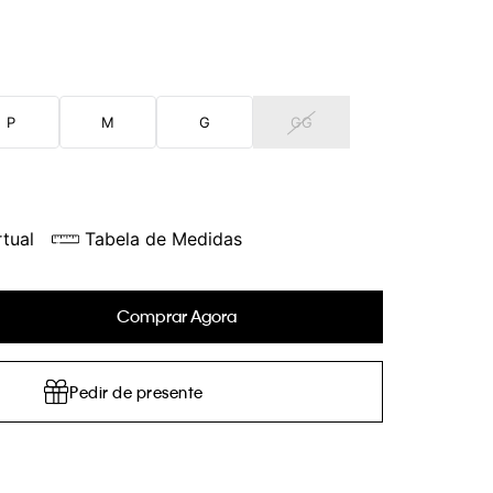
P
M
G
GG
tual
Tabela de Medidas
Comprar Agora
Pedir de presente