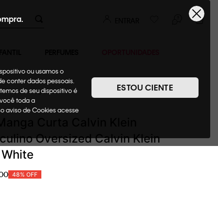
ompra.
ENTRAR
FANTIL
PERFUMES
OPORTUNIDADES
ispositivo ou usamos o
ode conter dados pessoais.
ESTOU CIENTE
temos de seu dispositivo é
Camisetas + Regatas
 você toda a
sso aviso de Cookies acesse
anga Curta Calvin Klein
ulino Oversized Calvin Klein
 White
00
48%
OFF