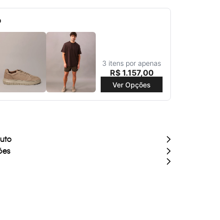
o
3 itens por apenas
R$
1
.
157
,
00
Ver Opções
duto
ões