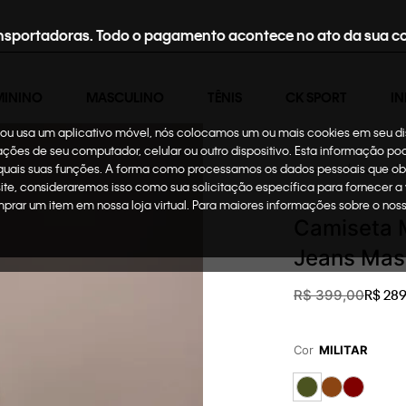
nsportadoras. Todo o pagamento acontece no ato da sua c
MININO
MASCULINO
TÊNIS
CK SPORT
IN
te ou usa um aplicativo móvel, nós colocamos um ou mais cookies em seu d
mações de seu computador, celular ou outro dispositivo. Esta informação p
 quais suas funções. A forma como processamos os dados pessoais que ob
Masculino
Roupas
site, consideraremos isso como sua solicitação específica para fornecer a
omprar um item em nossa loja virtual. Para maiores informações sobre o no
Camiseta M
Jeans Masc
R$
289
R$
399
,
00
Cor
MILITAR