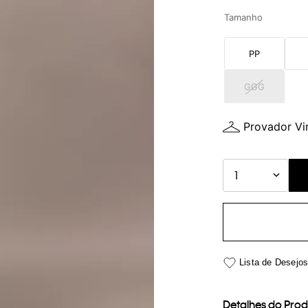
Tamanho
PP
GGG
Provador Vir
1
Detalhes do Pro