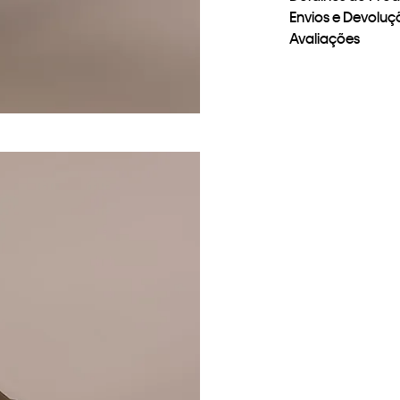
Envios e Devoluç
Avaliações