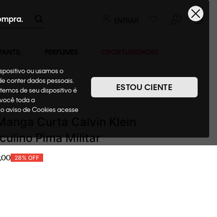
ompra.
ENTRAR
FANTIL
PERFUMES
OPORTUNIDADES
ispositivo ou usamos o
ode conter dados pessoais.
ESTOU CIENTE
temos de seu dispositivo é
Camisetas + Regatas
 você toda a
sso aviso de Cookies acesse
anga Curta Calvin Klein
ulino Pima Militar
,
00
28%
OFF