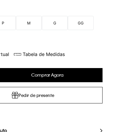
P
M
G
GG
tual
Tabela de Medidas
Comprar Agora
Pedir de presente
duto