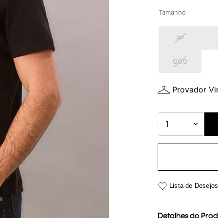
Tamanho
PP
GGG
Provador Vir
1
Detalhes do Pro