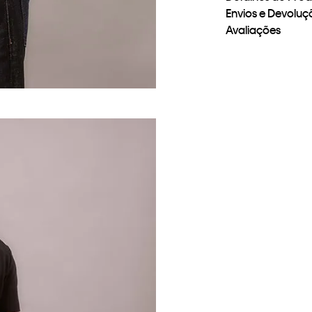
Envios e Devoluç
Avaliações