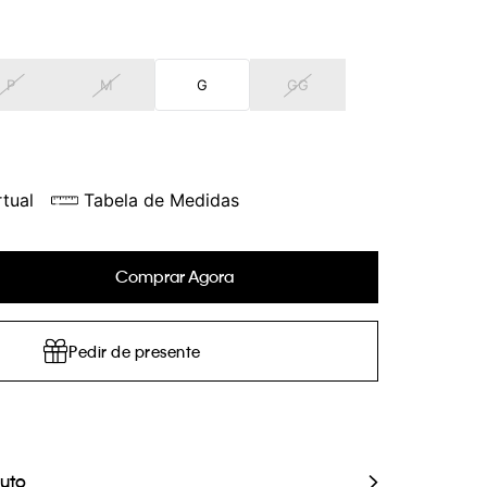
P
M
G
GG
tual
Tabela de Medidas
Comprar Agora
Pedir de presente
duto