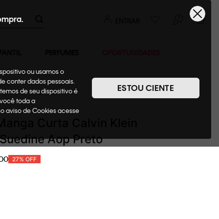
ompra.
ENTRAR
FANTIL
PERFUMES
OPORTUNIDADES
ispositivo ou usamos o
ode conter dados pessoais.
ESTOU CIENTE
temos de seu dispositivo é
Camisetas + Regatas
 você toda a
sso aviso de Cookies acesse
anga Curta Calvin Klein
Suedine Aop Preto
00
27%
OFF