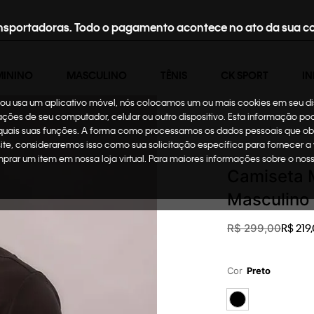
nsportadoras. Todo o pagamento acontece no ato da sua c
MININO
MASCULINO
TÊNIS
CK SPORT
IN
te ou usa um aplicativo móvel, nós colocamos um ou mais cookies em seu d
mações de seu computador, celular ou outro dispositivo. Esta informação p
 quais suas funções. A forma como processamos os dados pessoais que ob
Masculino
Roupas
site, consideraremos isso como sua solicitação específica para fornecer a
omprar um item em nossa loja virtual. Para maiores informações sobre o no
Camiseta M
Masculino 
R$
219
,
R$
299
,
00
Cor
Preto